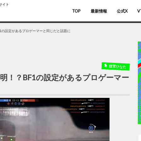
スサイト
TOP
最新情報
公式X
V
バ
V
1の設定があるプロゲーマーと同じだと話題に
猫宮ひなた
明！？BF1の設定があるプロゲーマー