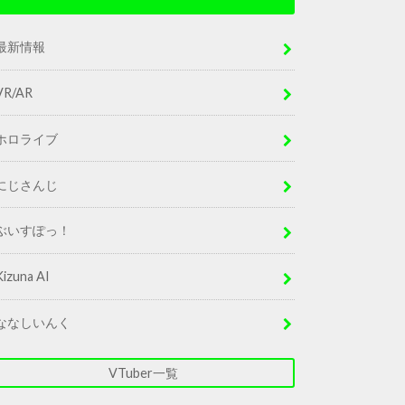
最新情報
VR/AR
ホロライブ
にじさんじ
ぶいすぽっ！
Kizuna AI
ななしいんく
VTuber一覧