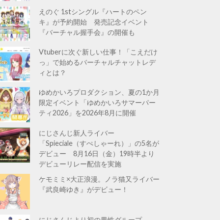
えのぐ 1stシングル『ハートのペン
キ』が予約開始 発売記念イベント
『バーチャル握手会』の開催も
Vtuberに次ぐ新しい仕事！「こえだけ
っ」で始めるバーチャルチャットレデ
ィとは？
ゆめかいろプロダクション、夏の1か月
限定イベント「ゆめかいろサマーパー
ティ2026」を2026年8月に開催
にじさんじ新人ライバー
「Spieciale（すぺしゃーれ）」の5名が
デビュー 8月16日（金）19時半より
デビューリレー配信を実施
ケモミミ×大正浪漫。ノラ猫又ライバー
『武良崎ゆき』がデビュー！
にじさんじより初の男性グループ