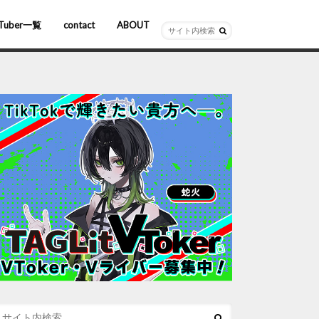
Tuber一覧
contact
ABOUT
ーチャルYouTuber
R/AR
ホロライブ
にじさんじ
ななしいんく
ぶいすぽっ！