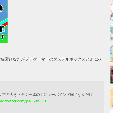
ber猫宮ひなたがプロゲーマーのダステルボックスとBF1の
ップの大きさ全く一緒の上にキーバインド同じなんだけ
pic.twitter.com/jsNjiZm6HJ