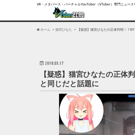
VR・メタバース・バーチャルYouTuber（VTuber）専門ニュー
ホーム
猫宮ひなた
【疑惑】猫宮ひなたの正体判明！？BF
2018.03.17
【疑惑】猫宮ひなたの正体判
と同じだと話題に