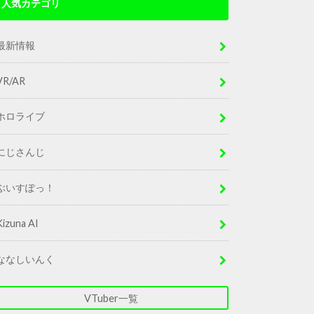
人気カテゴリ
最新情報
VR/AR
ホロライブ
にじさんじ
ぶいすぽっ！
Kizuna AI
ななしいんく
VTuber一覧