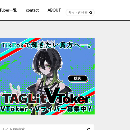
Tuber一覧
contact
ABOUT
ーチャルYouTuber
R/AR
ホロライブ
にじさんじ
ななしいんく
ぶいすぽっ！