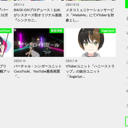
2019.3.6
2024.10.10
『バー
BACK-ONプロデュース！おめ
メタコミュニケーションサービ
12月
がシスターズ初オリジナル楽曲
ス「MetaMe」にてVTuberを対
『シンクロニ…
象とし…
Tuber
最新情報
SugarLyric
2020.8.14
2020.3.18
プリ
バーチャル・シンガーユニット
VTuberユニット「ハニーストラ
大幅アッ
CocoTsuki、YouTube最高画質
ップ」の妹分ユニット
「…
「SugarLyr…