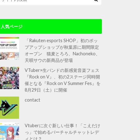
人気ページ
「Rakuten esports SHOP」初のポッ
プアップショップが秋葉原に期間限定
オープン 猫麦とろろ、Nachoneko、
天唄サウの新商品が登場
VTuber×生バンドの新感覚音楽フェス
『Rock on V』、初の2ステージ同時開
催となる『Rock on V Summer Fes』を
8月29日（土）に開催
contact
Vtuberに次ぐ新しい仕事！「こえだけ
っ」で始めるバーチャルチャットレデ
ィとは？