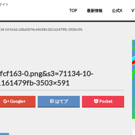
スサイト
TOP
最新情報
公式X
V
バ
V
134-10-f65dc2dbd0574c69630fc021161479fb-3503x591
fcf163-0.png&s3=71134-10-
1161479fb-3503×591
Google+
はてブ
Pocket