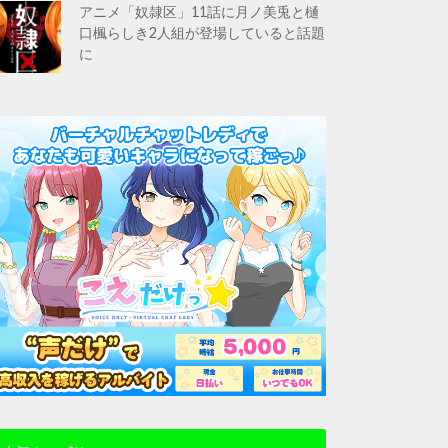
アニメ「奴隷区」11話に月ノ美兎と樋
口楓らしき2人組が登場していると話題
に