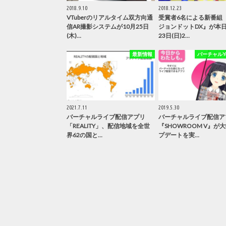
2018.9.10
2018.12.23
VTuberのリアルタイム双方向通
受賞者6名による新番組
信AR撮影システムが10月25日
ジョンドットDX』が本日
(木)…
23日(日)2…
最新情報
バーチャルYou
2021.7.11
2019.5.30
バーチャルライブ配信アプリ
バーチャルライブ配信ア
「REALITY」、配信地域を全世
『SHOWROOM V』が
界62の国と…
プデートを実…