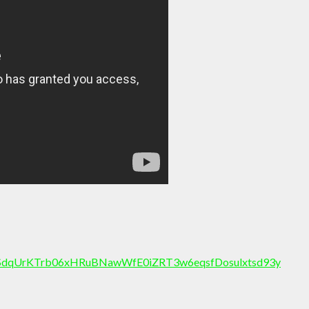
pQLSdqUrKTrb06xHRuBNawWfE0iZRT3w6eqsfDosulxtsd93y