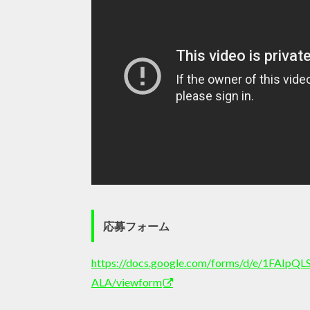
応募フォーム
https://docs.google.com/forms/d/e/1FAI
ALA/viewform