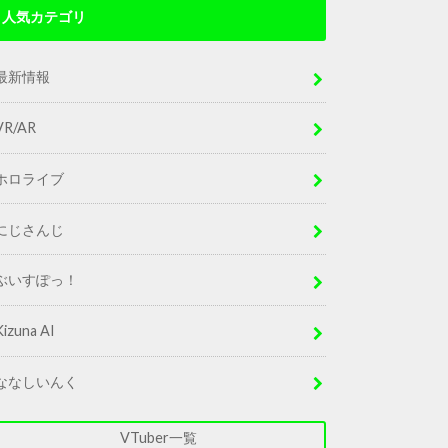
人気カテゴリ
最新情報
VR/AR
ホロライブ
にじさんじ
ぶいすぽっ！
Kizuna AI
ななしいんく
VTuber一覧