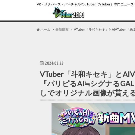
VR・メタバース・バーチャルYouTuber（VTuber）専門ニュー
ホーム
最新情報
VTuber「斗和キセキ」とAIVTub
2024.02.23
VTuber「斗和キセキ」とA
『パリピるAI≒シグナるGA
しでオリジナル画像が貰え