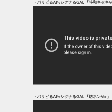
・パリピるAI≒シグナるGAL 『斗和キセキV
・パリピるAI≒シグナるGAL 『紡ネンVer』