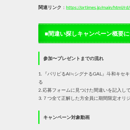
関連リンク
：
https://prtimes.jp/main/html/
■間違い探しキャンペーン概要に
参加〜プレゼントまでの流れ
1. 『パリピるAI≒シグナるGAL』斗和キセ
る
2. 応募フォームに見つけた間違いを記入し
3. ７つ全て正解した方全員に期間限定オリ
キャンペーン対象動画