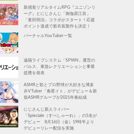
新感覚リアルタイムRPG『ユニゾンリ
ーグ』とにじさんじ「御伽原江良」
「童田明治」コラボがスタート！応援
ポイント達成で新衣装製作も決定！
バーチャルYouTuber一覧
遠隔ライブシステム「SPWN」運営の
バルス、東急レクリエーションと事業
提携を発表
ASMRと歌とプロ野球が大好きな博多
弁VTuber「奏星イト」がデビュー＆新
規ASMRグループが2021年春結成
にじさんじ新人ライバー
「Spieciale（すぺしゃーれ）」の5名が
デビュー 8月16日（金）19時半より
デビューリレー配信を実施