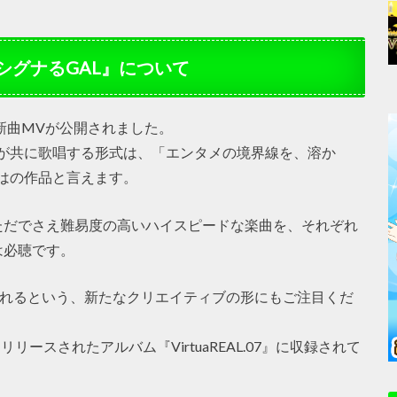
シグナるGAL』について
新曲MVが公開されました。
ト×AI）が共に歌唱する形式は、「エンタメの境界線を、溶か
らではの作品と言えます。
ただでさえ難易度の高いハイスピードな楽曲を、それぞれ
は必聴です。
入れるという、新たなクリエイティブの形にもご注目くだ
nからリリースされたアルバム『VirtuaREAL.07』に収録されて