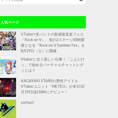
人気ページ
VTuber×生バンドの新感覚音楽フェス
『Rock on V』、初の2ステージ同時開
催となる『Rock on V Summer Fes』を
8月29日（土）に開催
Vtuberに次ぐ新しい仕事！「こえだけ
っ」で始めるバーチャルチャットレデ
ィとは？
KAGAYAKI STARSの男性アイドル
VTuberユニット『METEO』が本日10
月19日(金)18時にデビュー！
contact