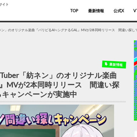
スサイト
TOP
最新情報
公式X
V
バ
V
er「紡ネン」のオリジナル楽曲『パリピるAI≒シグナるGAL』MVが2本同時リリース 間違い
最新情報
IVTuber「紡ネン」のオリジナル楽曲
L』MVが2本同時リリース 間違い探
るキャンペーンが実施中