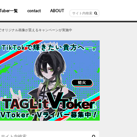
Tuber一覧
contact
ABOUT
ーチャルYouTuber
R/AR
ホロライブ
にじさんじ
ななしいんく
ぶいすぽっ！
探しでオリジナル画像が貰えるキャンペーンが実施中