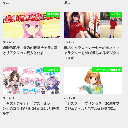
ッ…
属…
織田信姫
VR/AR
2018.6.19
2020.6.8
織田信姫様、最強の呼吸法を身に着
著名なイラストレーターが描いたキ
けリアクション芸人と化す
ャラクターをARで楽しめるデジタル
フィギ…
キズナアイ
バーチャルYouTuber
2019.4.11
2020.5.18
「キズナアイ」と「アズールレー
「シスター・プリンセス」20周年プ
ン」のコラボが4月26日(金)より開催
ロジェクトより”VTuber花穂”3D…
決定！