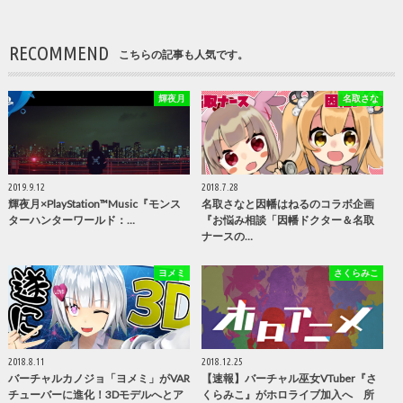
RECOMMEND
こちらの記事も人気です。
輝夜月
名取さな
2019.9.12
2018.7.28
輝夜月×PlayStation™Music『モンス
名取さなと因幡はねるのコラボ企画
ターハンターワールド：…
『お悩み相談「因幡ドクター＆名取
ナースの…
ヨメミ
さくらみこ
2018.8.11
2018.12.25
バーチャルカノジョ「ヨメミ」がVAR
【速報】バーチャル巫女VTuber『さ
チューバーに進化！3Dモデルへとア
くらみこ』がホロライブ加入へ 所