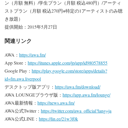
ン（月額 無料）/学生プラン（月額 税込480円）/アーティ
ストプラン（月額 税込270円※特定の1アーティストのみ聴
き放題）
提供開始：2015年5月27日
関連リンク
AWA：
https://awa.fm/
App Store：
https://itunes.apple.com/jp/app/id980578855
Google Play：
https://play.google.com/store/apps/details?
id=fm.awa.liverpool
デスクトップ版アプリ：
https://awa.fm/download/
AWA LOUNGEブラウザ版：
https://app.awa.fm/lounge/
AWA最新情報：
https://news.awa.fm/
AWA公式Twitter：
https://twitter.com/awa_official?lang=ja
AWA公式LINE：
https://lin.ee/21w3f0k