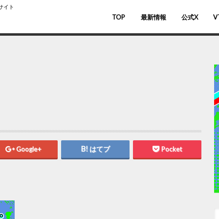
スサイト
TOP
最新情報
公式X
V
バ
V
Google+
はてブ
Pocket