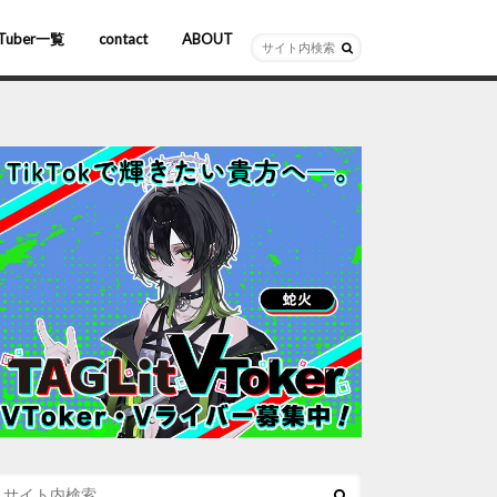
Tuber一覧
contact
ABOUT
ーチャルYouTuber
R/AR
ホロライブ
にじさんじ
ななしいんく
ぶいすぽっ！