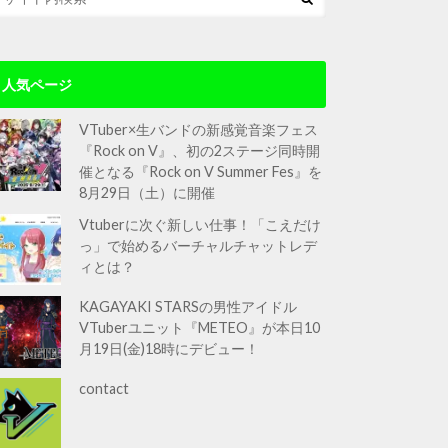
人気ページ
VTuber×生バンドの新感覚音楽フェス
『Rock on V』、初の2ステージ同時開
催となる『Rock on V Summer Fes』を
8月29日（土）に開催
Vtuberに次ぐ新しい仕事！「こえだけ
っ」で始めるバーチャルチャットレデ
ィとは？
KAGAYAKI STARSの男性アイドル
VTuberユニット『METEO』が本日10
月19日(金)18時にデビュー！
contact