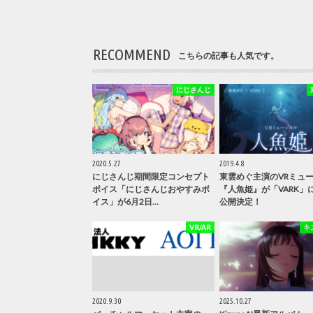
RECOMMEND
こちらの記事も人気です。
にじさんじ
2020.5.27
2019.4.8
にじさんじ期間限定コンセプト
東雲めぐ主演のVRミュ
ボイス「にじさんじおやすみボ
『人魚姫』が「VARK」
イス」が6月2日…
公開決定！
VR/AR
キ
2020.9.30
2025.10.27