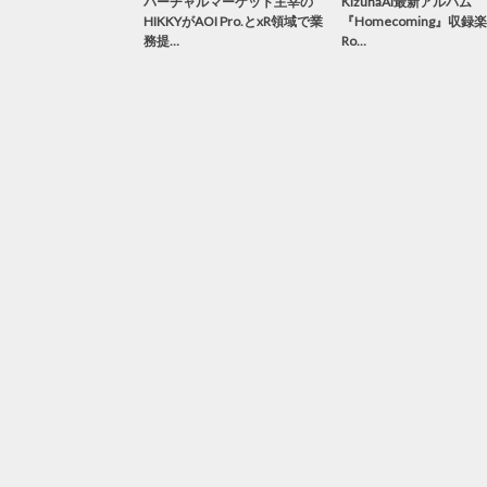
バーチャルマーケット主宰の
KizunaAI最新アルバム
HIKKYがAOI Pro.とxR領域で業
『Homecoming』収録
務提…
Ro…