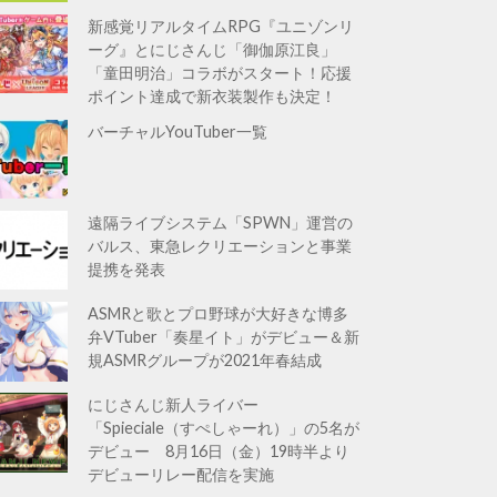
新感覚リアルタイムRPG『ユニゾンリ
ーグ』とにじさんじ「御伽原江良」
「童田明治」コラボがスタート！応援
ポイント達成で新衣装製作も決定！
バーチャルYouTuber一覧
遠隔ライブシステム「SPWN」運営の
バルス、東急レクリエーションと事業
提携を発表
ASMRと歌とプロ野球が大好きな博多
弁VTuber「奏星イト」がデビュー＆新
規ASMRグループが2021年春結成
にじさんじ新人ライバー
「Spieciale（すぺしゃーれ）」の5名が
デビュー 8月16日（金）19時半より
デビューリレー配信を実施