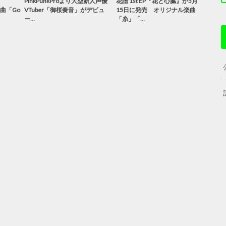
PinkPunkProより大型新人声優
花譜 1st EP『花と心臓』が5月
楽曲「Go
VTuber「御桜奏音」がデビュ
15日に発売 オリジナル楽曲
ー…
「糸」「…