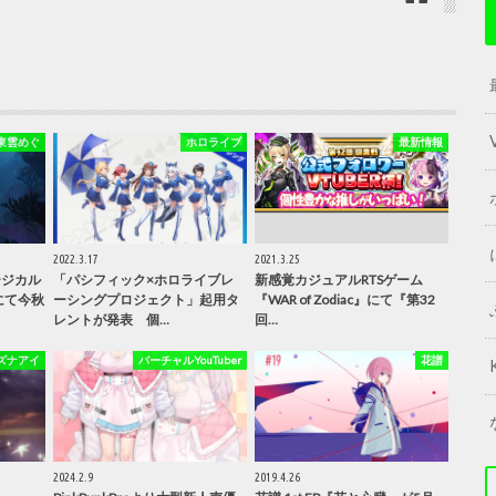
東雲めぐ
ホロライブ
最新情報
2022.3.17
2021.3.25
ージカル
「パシフィック×ホロライブレ
新感覚カジュアルRTSゲーム
にて今秋
ーシングプロジェクト」起用タ
『WAR of Zodiac』にて『第32
レントが発表 個…
回…
ズナアイ
バーチャルYouTuber
花譜
2024.2.9
2019.4.26