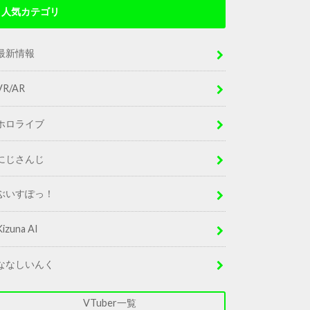
人気カテゴリ
最新情報
VR/AR
ホロライブ
にじさんじ
ぶいすぽっ！
Kizuna AI
ななしいんく
VTuber一覧