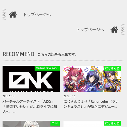
トップページへ
トップページへ
RECOMMEND
こちらの記事も人気です。
Virtual Diva AZKi
にじさんじ
2019.5.19
2022.3.16
バーチャルアーティスト「AZKi」
にじさんじより『Ranunculus（ラナ
「星街すいせい」がホロライブに加
ンキュラス）』が新たにデビュー…
入へ …
YuNi
にじさんじ