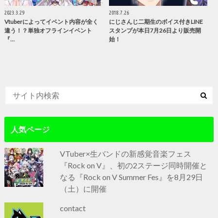
2023.3.29
2018.7.26
Vtuberによってイベント内容が全く
にじさんじ二期生のボイス付きLINE
違う！？単独オフラインイベント
スタンプが本日7月26日より販売開
『…
始！
人気ページ
VTuber×生バンドの新感覚音楽フェス
『Rock on V』、初の2ステージ同時開催と
なる『Rock on V Summer Fes』を8月29日
（土）に開催
contact