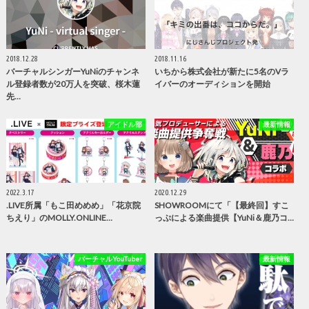
2018.12.28
2018.11.16
バーチャルシンガーYuNiのチャンネ
いちから株式会社が新たに5名のVラ
ル登録者数が20万人を突破、桜木蓮
イバーのオーディションを開始
先…
アイドル部
最新情報
2022.3.17
2020.12.29
.LIVE所属「もこ田めめめ」「花京院
SHOWROOMにて「【最終回】すこ
ちえり」のMOLLY.ONLINE…
っぷによる楽曲提供【YuNi＆鹿乃コ…
バーチャルYouTuber
最新情報