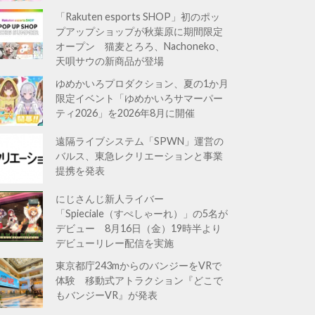
「Rakuten esports SHOP」初のポッ
プアップショップが秋葉原に期間限定
オープン 猫麦とろろ、Nachoneko、
天唄サウの新商品が登場
ゆめかいろプロダクション、夏の1か月
限定イベント「ゆめかいろサマーパー
ティ2026」を2026年8月に開催
遠隔ライブシステム「SPWN」運営の
バルス、東急レクリエーションと事業
提携を発表
にじさんじ新人ライバー
「Spieciale（すぺしゃーれ）」の5名が
デビュー 8月16日（金）19時半より
デビューリレー配信を実施
東京都庁243mからのバンジーをVRで
体験 移動式アトラクション『どこで
もバンジーVR』が発表