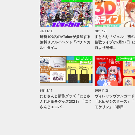
2023.12.13
2021.2.26
総勢109名のVTuberが参加する
すとぷり「ジェル」初の
無料リアルイベント「バチャカ
信歌ライブが2月27日（
ル」タイ…
時より開催…
にじさんじ
バーチャルYou
2021.1.14
2020.11.28
にじさんじ新作グッズ「にじさ
ヴィレッジヴァンガード
んじお食事グッズ2021」「にじ
「おめがシスターズ」「
さんじエコバ…
モケリン」「春日…