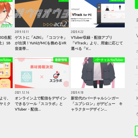
2019.10.11
2020.4.22
3D生配
ゲストに「AZKi」「ココツキ」
VTuber収録・配信アプリ
土）18
が出演！YuNiがMCを務めるVR
「VTrack」より、用途に応じて
音楽帯…
選べる「V…
Tuber
最新情報
バーチャルYouTuber
2021.12.16
2020.4.18
より、
オンライン上で配信をデザイン
新世代のバーチャルシンガー
ヤミク
できるツール「スコラボ」と
「ユプシロン」がデビュー キ
VTuber・配信…
ャラクターデザイン…