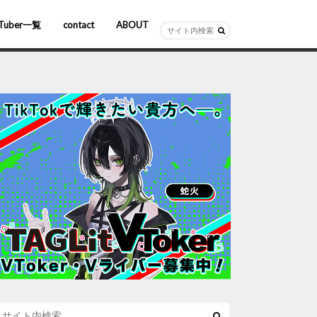
Tuber一覧
contact
ABOUT
ーチャルYouTuber
R/AR
ホロライブ
にじさんじ
ななしいんく
ぶいすぽっ！