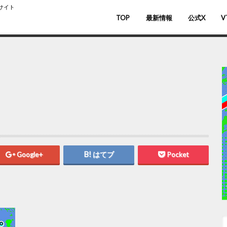
スサイト
TOP
最新情報
公式X
V
バ
V
Google+
はてブ
Pocket