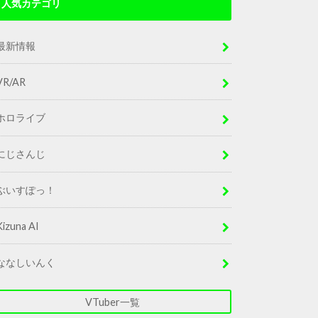
人気カテゴリ
最新情報
VR/AR
ホロライブ
にじさんじ
ぶいすぽっ！
Kizuna AI
ななしいんく
VTuber一覧