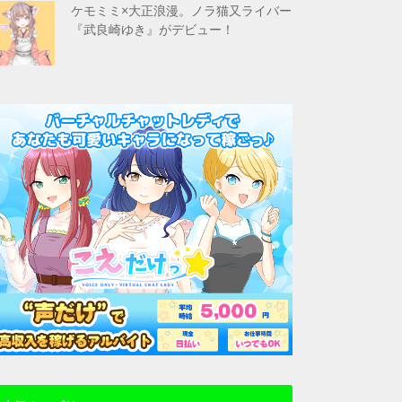
ケモミミ×大正浪漫。ノラ猫又ライバー
『武良崎ゆき』がデビュー！