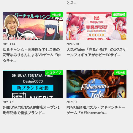
とス…
VR/AR
最新情報
2021.3.14
2024.5.30
ゆるキャン△・各務原なでしこ役の
人気VTuber「赤見かるび」の1/7スケ
花守ゆみりさんによるVRゲーム『ゆ
ールフィギュアがホビーECサイ…
るキャ…
ホロライブ
VR/AR
2025.3.9
2019.7.4
SHIBUYA TSUTAYA IP書店オープン1
PS VR版頭脳パズル・アドベンチャー
周年記念で新規ブランド…
ゲーム『A Fisherman's…