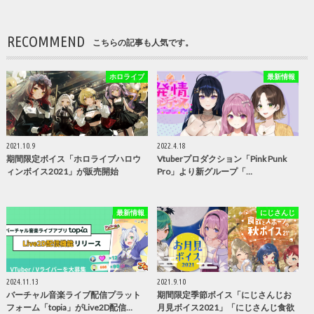
RECOMMEND
こちらの記事も人気です。
ホロライブ
最新情報
2021.10.9
2022.4.18
期間限定ボイス「ホロライブハロウ
Vtuberプロダクション「Pink Punk
ィンボイス2021」が販売開始
Pro」より新グループ「…
最新情報
にじさんじ
2024.11.13
2021.9.10
バーチャル音楽ライブ配信プラット
期間限定季節ボイス「にじさんじお
フォーム「topia」がLive2D配信…
月見ボイス2021」「にじさんじ食欲