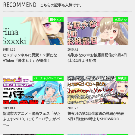
RECOMMEND
こちらの記事も人気です。
田中ヒメ
名取さな
2018.5.26
2019.5.2
ヒメチャンネルに異変！？新たな
名取さなの3Dお披露目配信が5月4日
VTuber『鈴木ヒナ』が誕生！
(土)21時より配信
バーチャルYouTuber
輝夜月
2019.10.4
2018.5.31
新潟市のアニメ・漫画フェス「がた
輝夜月の第2回生放送の詳細が発表
ふぇすvol.10」にて『ニパ子』がバ
6月1日(金)23時よりSHOWROO…
ー…