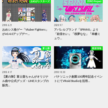
おめがシスターズ
ZERO Project
2018.6.21
2020.9.7
おめシス格ゲー「Vtuber Fighters」
アパレルブランド「SPINNS」より
がv0.4.0アップデー…
「紡音れい」「桜夢なな」「幸糖ミ
ュウ…
富士葵
最新情報
2018.4.17
2018.10.30
【夏の陣】富士葵ちゃんがオリジナ
パナソニック創業100周年記念イベン
ル曲や公式グッズ・LINEスタンプの
トにてVRoid Studioを活用…
販売…