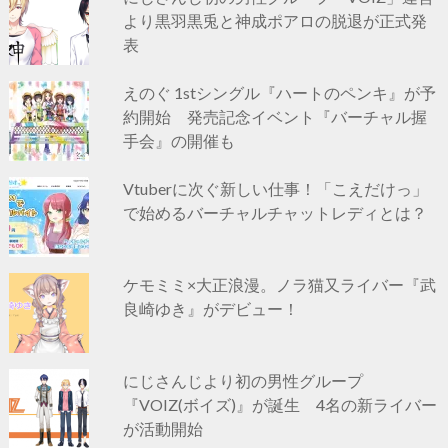
より黒羽黒兎と神成ポアロの脱退が正式発
表
えのぐ 1stシングル『ハートのペンキ』が予
約開始 発売記念イベント『バーチャル握
手会』の開催も
Vtuberに次ぐ新しい仕事！「こえだけっ」
で始めるバーチャルチャットレディとは？
ケモミミ×大正浪漫。ノラ猫又ライバー『武
良崎ゆき』がデビュー！
にじさんじより初の男性グループ
『VOIZ(ボイズ)』が誕生 4名の新ライバー
が活動開始