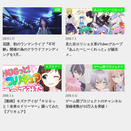
花譜
あふたーしーくれっと
2019.5.17
2018.7.3
花譜、初のワンマンライブ『不可
見た目ロリショタ系VTuberグループ
解』開催の為のクラウドファンディ
『あふたーしーくれっと』が誕生
ングを5月…
メ…
キズナアイ
ゲーム部プロジェクト
2018.3.6
2018.6.12
【動画】キズナアイが『ＨＵＧっ
ゲーム部プロジェクトのチャンネル
と！未来☆ドリーマー』踊ってみた
登録者数が10万人を突破！
【プリキュア】