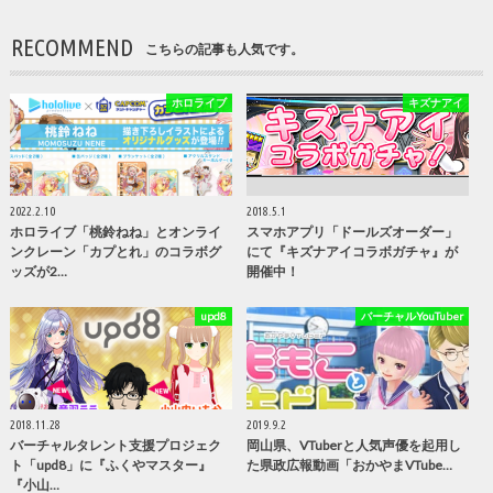
RECOMMEND
こちらの記事も人気です。
ホロライブ
キズナアイ
2022.2.10
2018.5.1
ホロライブ「桃鈴ねね」とオンライ
スマホアプリ「ドールズオーダー」
ンクレーン「カプとれ」のコラボグ
にて『キズナアイコラボガチャ』が
ッズが2…
開催中！
upd8
バーチャルYouTuber
2018.11.28
2019.9.2
バーチャルタレント支援プロジェク
岡山県、VTuberと人気声優を起用し
ト「upd8」に『ふくやマスター』
た県政広報動画「おかやまVTube…
『小山…