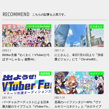
RECOMMEND
こちらの記事も人気です。
バーチャルYouTuber
にじさんじ
2020.2.3
2021.7.21
BitStar主催『わくわく！VTuberひろ
にじさんじ、本日7月21日より「渋谷
ば すぺしゃる♪』総勢40…
愛ビジョン」にて「ChroNoiR3…
最新情報
ホロライブ
2021.10.1
2022.5.10
バーチャルアーティストによる日本
至高のハイファンタジーRPG『ヴァ
最大級のライブフェス「VTuber Fe…
ルキリーコネクト』と『ホロライブ