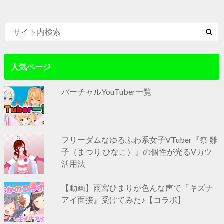
人気ページ
バーチャルYouTuber一覧
フリーダムなゆるふわ系女子VTuber『祭 雛
子（まつり ひなこ）』の個性が光るVカツ
活用法
【動画】雨宮ひまりが色んな声で『キズナ
アイ面接』受けてみた♪【コラボ】