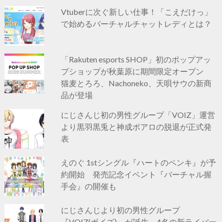
Vtuberに次ぐ新しい仕事！「こえだけっ」
で始めるバーチャルチャットレディとは？
「Rakuten esports SHOP」初のポップアッ
プショップが秋葉原に期間限定オープン
猫麦とろろ、Nachoneko、天唄サウの新商
品が登場
にじさんじ初の男性グループ「VOIZ」運営
より黒羽黒兎と神成ポアロの脱退が正式発
表
えのぐ 1stシングル『ハートのペンキ』が予
約開始 発売記念イベント『バーチャル握
手会』の開催も
にじさんじより初の男性グループ
『VOIZ(ボイズ)』が誕生 4名の新ライバー