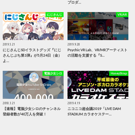
プロダ…
にじさんじ
VR/AR
2019.5.21
2019.9.28
にじさんじSDイラストグッズ『にじ
Psychic VR Lab、VR/MRアーティスト
さんじぷち第1弾』が5月24日（金）
の活動を支援する『S…
よ…
電脳少女シロ
HoneyStrap
2018.3.21
2019.4.19
【速報】電脳少女シロのチャンネル
ニコニコ超会議2019「LIVE DAM
登録者数が40万人を突破！
STADIUM カラオケステー…