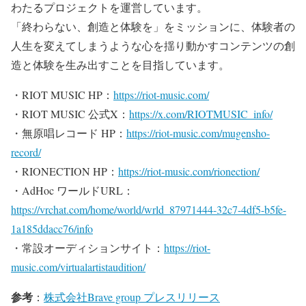
わたるプロジェクトを運営しています。
「終わらない、創造と体験を」をミッションに、体験者の
人生を変えてしまうような心を揺り動かすコンテンツの創
造と体験を生み出すことを目指しています。
・RIOT MUSIC HP：
https://riot-music.com/
・RIOT MUSIC 公式X：
https://x.com/RIOTMUSIC_info/
・無原唱レコード HP：
https://riot-music.com/mugensho-
record/
・RIONECTION HP：
https://riot-music.com/rionection/
・AdHoc ワールドURL：
https://vrchat.com/home/world/wrld_87971444-32c7-4df5-b5fe-
1a185ddacc76/info
・常設オーディションサイト：
https://riot-
music.com/virtualartistaudition/
参考
：
株式会社Brave group プレスリリース