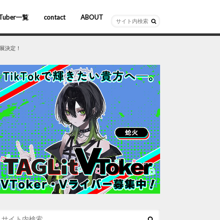
Tuber一覧
contact
ABOUT
ーチャルYouTuber
R/AR
ホロライブ
にじさんじ
ななしいんく
ぶいすぽっ！
出展決定！