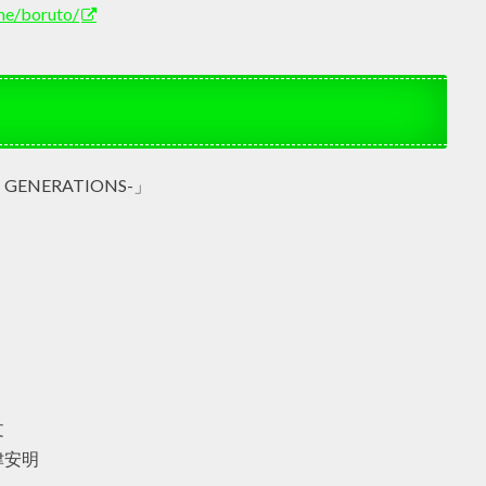
me/boruto/
GENERATIONS-」
文
津安明