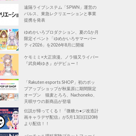
遠隔ライブシステム「SPWN」運営の
バルス、東急レクリエーションと事業
提携を発表
ゆめかいろプロダクション、夏の1か月
限定イベント「ゆめかいろサマーパー
ティ2026」を2026年8月に開催
ケモミミ×大正浪漫。ノラ猫又ライバー
『武良崎ゆき』がデビュー！
「Rakuten esports SHOP」初のポッ
プアップショップが秋葉原に期間限定
オープン 猫麦とろろ、Nachoneko、
天唄サウの新商品が登場
伝説が帰ってくる！『微糖カ●ジ改造計
画キャラデザ配信』が5月13日(日)20時
より配信！！
バーチャル理科実験プラットフォーム