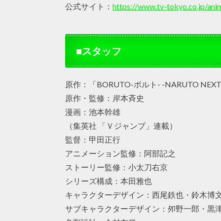
公式サイト：
https://www.tv-tokyo.co.jp/ani
■スタッフ
原作：「BORUTO-ボルト- -NARUTO NEXT 
原作・監修：岸本斉史
漫画：池本幹雄
（集英社 「Ｖジャンプ」連載）
監督：甲田正行
アニメーション監修：阿部記之
ストーリー監修：小太刀右京
シリーズ構成：本田雅也
キャラクターデザイン：西尾鉄也・鈴木博
サブキャラクターデザイン：夘野一郎・黒