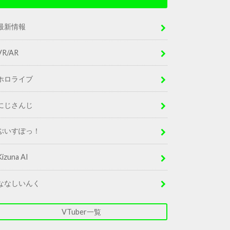
最新情報
VR/AR
ホロライブ
にじさんじ
ぶいすぽっ！
Kizuna AI
ななしいんく
VTuber一覧