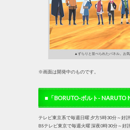
▲ずらりと並べられたパネル。お気
※画面は開発中のものです。
■「BORUTO-ボルト- NARUTO 
テレビ東京系で毎週日曜 夕方5時30分～好
BSテレビ東京で毎週火曜 深夜0時30分～好