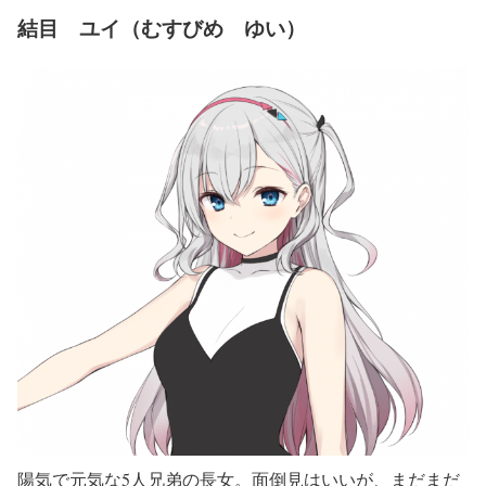
結目 ユイ（むすびめ ゆい）
陽気で元気な5人兄弟の長女。面倒見はいいが、まだまだ