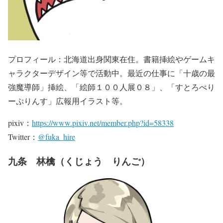
プロフィール：北海道出身関東在住。書籍挿絵やゲームキ
ャラクターデザイン等で活動中。最近の仕事に「十歳の最
強魔導師」挿絵、「絵師１００人展０８」、「すとろべり
ーぷりんす」広報用イラスト等。
pixiv：
https://www.pixiv.net/member.php?id=58338
Twitter：
@fuka_hire
九条 林檎（くじょう りんご）