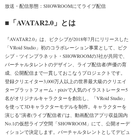
放送・配信形態：SHOWROOMにてライブ配信
■「AVATAR2.0」とは
『AVATAR2.0』は、ピクシブが2018年7月にリリースした
「VRoid Studio」初のコラボレーション事業として、ピク
シブ・ツインプラネット・SHOWROOMの3社が共同で、
バーチャルタレントのデザイン、ライブ配信者/声優の育
成、公開配信まで一貫しておこなうプロジェクトです。
登録クリエイター3,000万人以上の世界最大級のクリエイ
タープラットフォーム・pixivで人気のイラストレーター5
名がオリジナルキャラクターを創出し、「VRoid Studio」
を使って3Dキャラクターモデルを制作。キャラクターを
演じる”演者(ライブ配信者)”は、動画配信アプリ収益国内
No.1の仮想ライブ空間「SHOWROOM」にて、公開オーデ
ィションで決定します。バーチャルタレントとしてデビュ