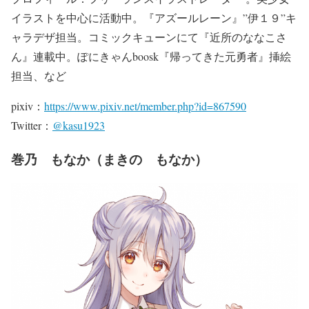
イラストを中心に活動中。『アズールレーン』”伊１９”キ
ャラデザ担当。コミックキューンにて『近所のななこさ
ん』連載中。ぽにきゃんboosk『帰ってきた元勇者』挿絵
担当、など
pixiv：
https://www.pixiv.net/member.php?id=867590
Twitter：
@kasu1923
巻乃 もなか（まきの もなか）