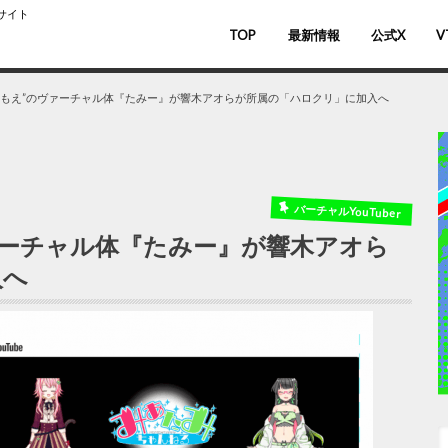
スサイト
TOP
最新情報
公式X
V
バ
V
ともえ”のヴァーチャル体『たみー』が響木アオらが所属の「ハロクリ」に加入へ
バーチャルYouTuber
ァーチャル体『たみー』が響木アオら
入へ