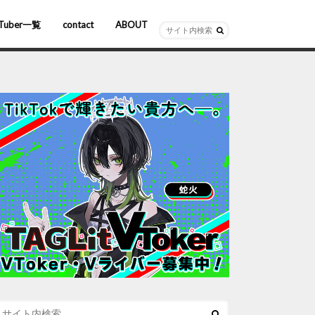
Tuber一覧
contact
ABOUT
ーチャルYouTuber
R/AR
ホロライブ
にじさんじ
ななしいんく
ぶいすぽっ！