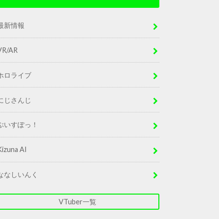
最新情報
VR/AR
ホロライブ
にじさんじ
ぶいすぽっ！
Kizuna AI
ななしいんく
VTuber一覧