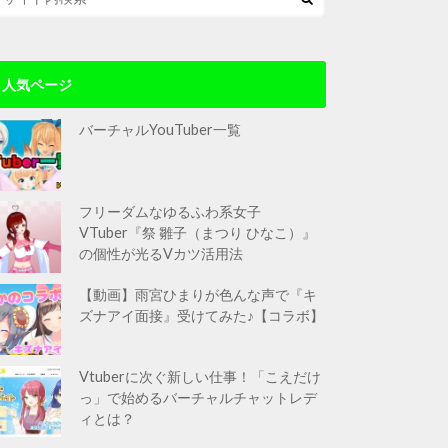
人気ページ
バーチャルYouTuber一覧
フリーダムなゆるふわ系女子
VTuber『祭 雛子（まつり ひなこ）』
の個性が光るVカツ活用法
【動画】雨宮ひまりが色んな声で『キ
ズナアイ面接』受けてみた♪【コラボ】
Vtuberに次ぐ新しい仕事！「こえだけ
っ」で始めるバーチャルチャットレデ
ィとは？