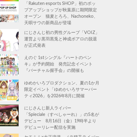
「Rakuten esports SHOP」初のポッ
プアップショップが秋葉原に期間限定
オープン 猫麦とろろ、Nachoneko、
天唄サウの新商品が登場
にじさんじ初の男性グループ「VOIZ」
運営より黒羽黒兎と神成ポアロの脱退
が正式発表
えのぐ 1stシングル『ハートのペン
キ』が予約開始 発売記念イベント
『バーチャル握手会』の開催も
ゆめかいろプロダクション、夏の1か月
限定イベント「ゆめかいろサマーパー
ティ2026」を2026年8月に開催
にじさんじ新人ライバー
「Spieciale（すぺしゃーれ）」の5名が
デビュー 8月16日（金）19時半より
デビューリレー配信を実施
ケモミミ×大正浪漫。ノラ猫又ライバー