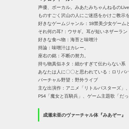
声優、ボーカル。みあたみちゃんねるのLiv
ものすごく沢山の人にご迷惑をかけご教示
好きなゲームジャンル：18禁美少女ゲーム
それ何の耳?：ウサギ。耳が短いネザーラン
好きな食べ物：海苔と味噌汁
持論：味噌汁はカレー。
座右の銘：不断の努力。
持ち物真似ネタ：細かすぎて伝わらない系
あなたは人に〇〇と思われている：ロリバ
バーチャル野望：野外ライブ
主な出演作：アニメ「リトルバスターズ」
PS4「魔女と百騎兵」、ゲーム主題歌「だっ
成瀬未亜のヴァーチャル体『みあぞー』