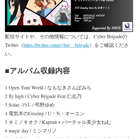
配信サイトや、その他情報については、Cyber Brigadeの
Twitter（
https://twitter.com/cyber__brigade
）をご確認くださ
い。
■アルバム収録内容
1 Open Your World / なもなきさんぽみち
2 fly high / Cyber Brigade Feat.仁志乃
3 Solae -ｿﾗｴ- / 弔野ゆめ
4 電気羊のGrazing / U・N・オーエン
5 キミノキオク / Kapruit + バーチャル美少女ねむ
6 magic day / ミシマリノ