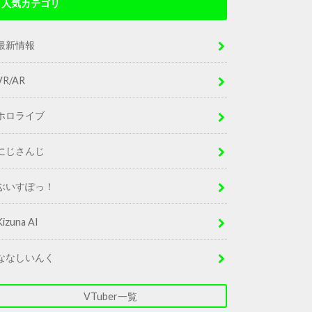
人気カテゴリ
最新情報
VR/AR
ホロライブ
にじさんじ
ぶいすぽっ！
Kizuna AI
ななしいんく
VTuber一覧