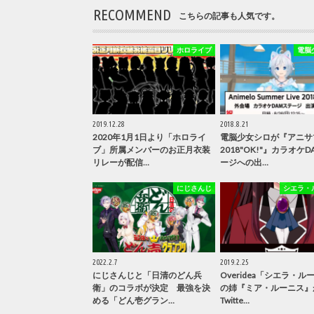
RECOMMEND
こちらの記事も人気です。
ホロライブ
電脳
2019.12.28
2018.8.21
2020年1月1日より「ホロライ
電脳少女シロが『アニサ
ブ」所属メンバーのお正月衣装
2018"OK!"』カラオケ
リレーが配信…
ージへの出…
にじさんじ
シエラ・
2022.2.7
2019.2.25
にじさんじと「日清のどん兵
Overidea「シエラ・ル
衛」のコラボが決定 最強を決
の姉『ミア・ルーニス』
める「どん壱グラン…
Twitte…