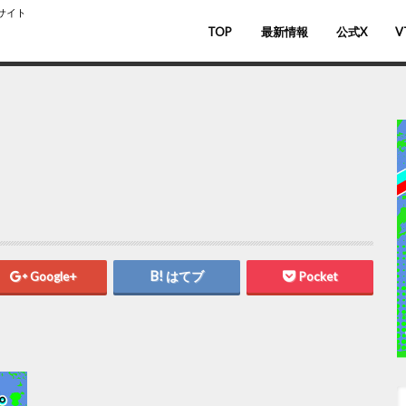
スサイト
TOP
最新情報
公式X
V
バ
V
Google+
はてブ
Pocket