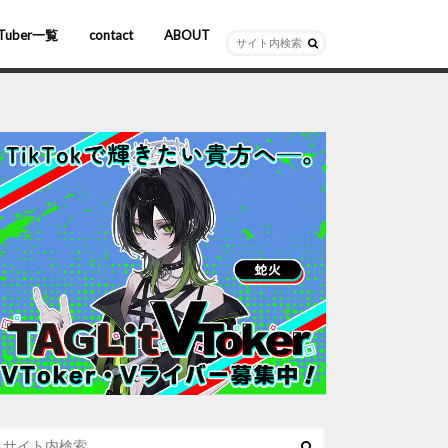
Tuber一覧
contact
ABOUT
ーチャルYouTuber
R/AR
ホロライブ
にじさんじ
ななしいんく
ぶいすぽっ！