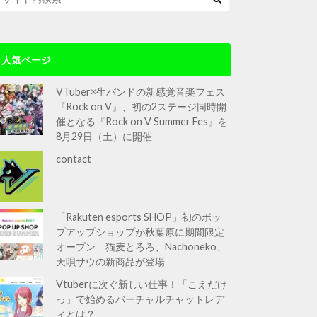
人気ページ
VTuber×生バンドの新感覚音楽フェス
『Rock on V』、初の2ステージ同時開
催となる『Rock on V Summer Fes』を
8月29日（土）に開催
contact
「Rakuten esports SHOP」初のポッ
プアップショップが秋葉原に期間限定
オープン 猫麦とろろ、Nachoneko、
天唄サウの新商品が登場
Vtuberに次ぐ新しい仕事！「こえだけ
っ」で始めるバーチャルチャットレデ
ィとは？