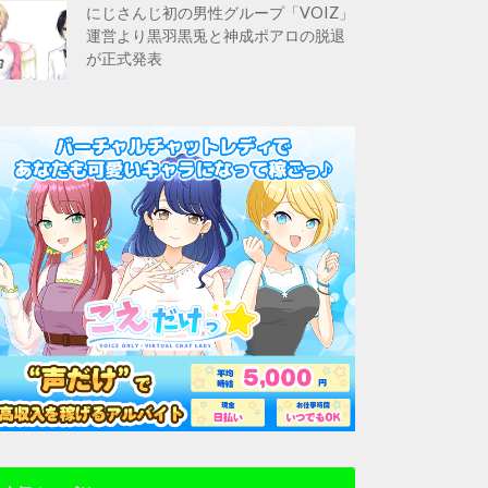
にじさんじ初の男性グループ「VOIZ」
運営より黒羽黒兎と神成ポアロの脱退
が正式発表