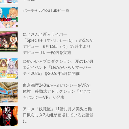
バーチャルYouTuber一覧
にじさんじ新人ライバー
「Spieciale（すぺしゃーれ）」の5名が
デビュー 8月16日（金）19時半より
デビューリレー配信を実施
ゆめかいろプロダクション、夏の1か月
限定イベント「ゆめかいろサマーパー
ティ2026」を2026年8月に開催
東京都庁243mからのバンジーをVRで
体験 移動式アトラクション『どこで
もバンジーVR』が発表
アニメ「奴隷区」11話に月ノ美兎と樋
口楓らしき2人組が登場していると話題
に