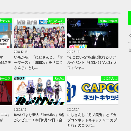
少女シロ
にじさんじ
ZERO Project
2018.12.13
2019.8.19
マ
いちから、「にじさんじ」「ゲ
”そこにいる”を感じ取れるリア
DAMステ
ーマーズ」「SEEDs」を『にじ
ルイベント『ゼロパ！Vol.3』オ
さんじ』とし…
フィシャ…
ルーニス
Re:Act
にじさんじ
2022.8.12
2020.12.4
ーニス」
Re:AcTより新人「Re:Mixx」5名
にじさんじ「月ノ美兎」と『カ
が
がデビュー！本日8月12日（金…
プコンネットキャッチャー カプ
とれ』のコラボ…