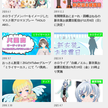
2020.6.1
2019.12.2
ホロライブメンバーをイメージした
有閑喫茶あにまーれ・因幡はねるの
マスク用アロマスプレー『HOLO
新衣装お披露目配信が12月8日（日）
ARO…
に決定！
ミライサーカス
ホロライブ
2018.9.7
2022.8.9
おっさん歓迎！ZIGのVTuberグループ
ホロライブ「白銀ノエル」新衣装お
「ミライサーカス」にて『バ美肉…
披露目配信が8月19日（金）21時よ
り実施
ティア
最新情報
2018.3.30
2025.4.7