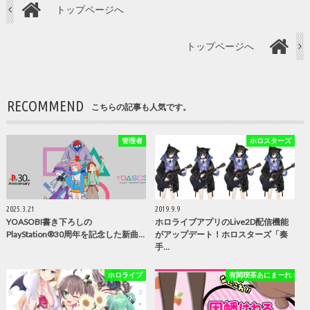
トップページへ
トップページへ
RECOMMEND
こちらの記事も人気です。
管理者
ホロスターズ
2025.3.21
2019.9.9
YOASOBI書き下ろしの
ホロライブアプリのLive2D配信機能
PlayStation®30周年を記念した新曲…
がアップデート！ホロスターズ「奏
手…
ホロライブ
有閑喫茶あにまーれ