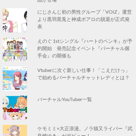
にじさんじ初の男性グループ「VOIZ」運営
より黒羽黒兎と神成ポアロの脱退が正式発
表
えのぐ 1stシングル『ハートのペンキ』が予
約開始 発売記念イベント『バーチャル握
手会』の開催も
Vtuberに次ぐ新しい仕事！「こえだけっ」
で始めるバーチャルチャットレディとは？
バーチャルYouTuber一覧
ケモミミ×大正浪漫。ノラ猫又ライバー『武
良崎ゆき』がデビュー！