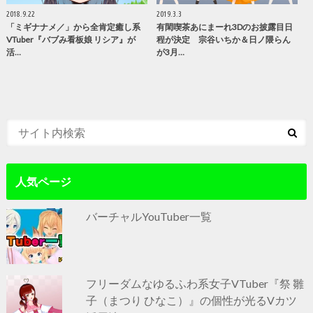
2018.9.22
2019.3.3
「ミギナナメ／」から全肯定癒し系
有閑喫茶あにまーれ3Dのお披露目日
VTuber『バブみ看板娘 リシア』が
程が決定 宗谷いちか＆日ノ隈らん
活…
が3月…
人気ページ
バーチャルYouTuber一覧
フリーダムなゆるふわ系女子VTuber『祭 雛
子（まつり ひなこ）』の個性が光るVカツ