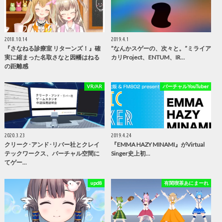
2018.10.14
2019.4.1
『さなねる診療室 リターンズ！』確
”なんかスゲーの、次々と。”ミライア
実に縮まった名取さなと因幡はねる
カリProject、ENTUM、IR…
の距離感
VR/AR
バーチャルYouTuber
2020.3.23
2019.4.24
クリーク･アンド･リバー社とクレイ
『EMMA HAZY MINAMI』がVirtual
テックワークス、バーチャル空間に
Singer史上初…
てゲー…
upd8
有閑喫茶あにまーれ