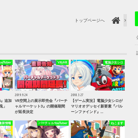
トップページへ
Tuber
VR/AR
電脳少女シロ
2019.9.24
2018.3.27
8』追加
VR空間上の展示即売会『バーチ
【ゲーム実況】電脳少女シロが
兎」
ャルマーケット3』の開催期間
マリオオデッセイ新要素『バル
が延長決定
ーンファインド』…
最新情報
バーチャルYouTuber
ねこます