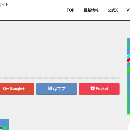
スサイト
TOP
最新情報
公式X
V
バ
V
Google+
はてブ
Pocket