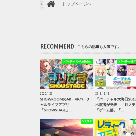
トップページへ
RECOMMEND
こちらの記事も人気です。
バーチャルYouTuber
バーチャルYou
2020.1.23
2018.12.18
SHOWROOMのAR・VRバーチ
『バーチャル大晦日201
ャルライブアプリ
出演者が発表 「月ノ美
「SHOWSTAGE」…
「ゲーム部」「…
VR/AR