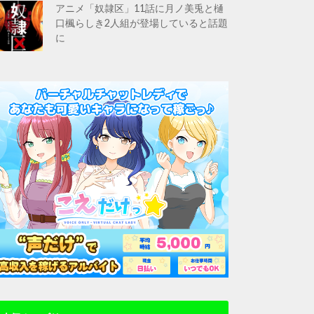
アニメ「奴隷区」11話に月ノ美兎と樋
口楓らしき2人組が登場していると話題
に