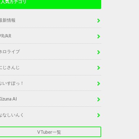
人気カテゴリ
最新情報
VR/AR
ホロライブ
にじさんじ
ぶいすぽっ！
Kizuna AI
ななしいんく
VTuber一覧