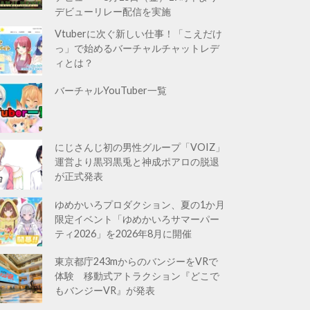
デビューリレー配信を実施
Vtuberに次ぐ新しい仕事！「こえだけ
っ」で始めるバーチャルチャットレデ
ィとは？
バーチャルYouTuber一覧
にじさんじ初の男性グループ「VOIZ」
運営より黒羽黒兎と神成ポアロの脱退
が正式発表
ゆめかいろプロダクション、夏の1か月
限定イベント「ゆめかいろサマーパー
ティ2026」を2026年8月に開催
東京都庁243mからのバンジーをVRで
体験 移動式アトラクション『どこで
もバンジーVR』が発表