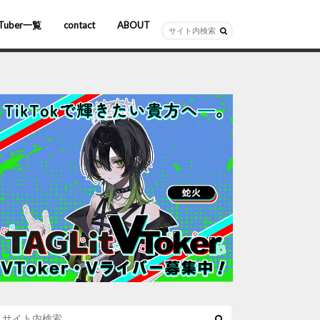
Tuber一覧
contact
ABOUT
ーチャルYouTuber
R/AR
ホロライブ
にじさんじ
ななしいんく
ぶいすぽっ！