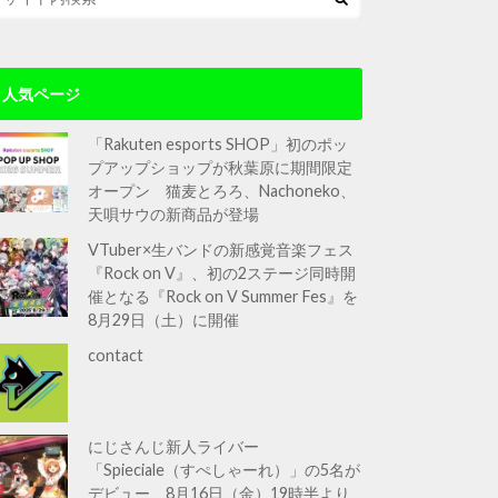
人気ページ
「Rakuten esports SHOP」初のポッ
プアップショップが秋葉原に期間限定
オープン 猫麦とろろ、Nachoneko、
天唄サウの新商品が登場
VTuber×生バンドの新感覚音楽フェス
『Rock on V』、初の2ステージ同時開
催となる『Rock on V Summer Fes』を
8月29日（土）に開催
contact
にじさんじ新人ライバー
「Spieciale（すぺしゃーれ）」の5名が
デビュー 8月16日（金）19時半より