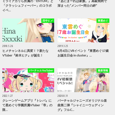
ミライアカリら所属の「ENTUM」と
『あにまーれは家族。』高級焼肉で
「クラッシュフィーバー」のコラボ
深まった”メンバー同士の絆”
イベ…
田中ヒメ
東雲めぐ
2018.5.26
2019.3.25
ヒメチャンネルに異変！？新たな
4月6日にVRイベント『東雲めぐ17歳
VTuber『鈴木ヒナ』が誕生！
お誕生日会 in cluster』…
バーチャルYouTuber
最新情報
2022.1.27
2020.8.31
クレーンゲームアプリ『トレバ』に
バーチャルジャニーズオリジナル楽
て星めぐり学園所属VTuber「帝」の
曲第二弾『シャイニーウェディン
限…
グ』フルC…