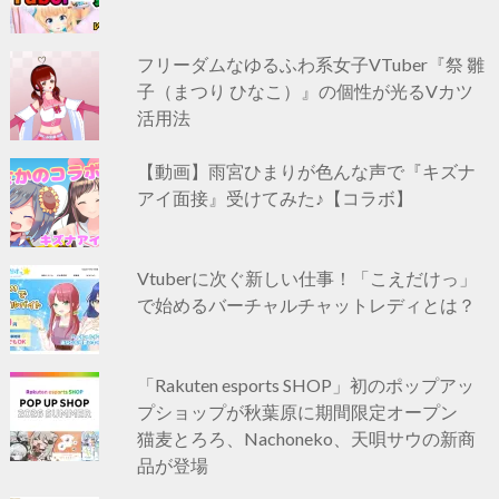
フリーダムなゆるふわ系女子VTuber『祭 雛
子（まつり ひなこ）』の個性が光るVカツ
活用法
【動画】雨宮ひまりが色んな声で『キズナ
アイ面接』受けてみた♪【コラボ】
Vtuberに次ぐ新しい仕事！「こえだけっ」
で始めるバーチャルチャットレディとは？
「Rakuten esports SHOP」初のポップアッ
プショップが秋葉原に期間限定オープン
猫麦とろろ、Nachoneko、天唄サウの新商
品が登場