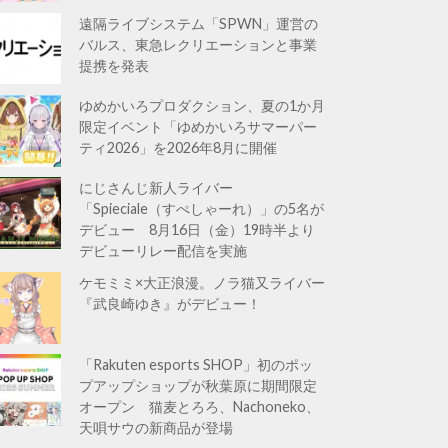
遠隔ライブシステム「SPWN」運営の
バルス、東急レクリエーションと事業
提携を発表
ゆめかいろプロダクション、夏の1か月
限定イベント「ゆめかいろサマーパー
ティ2026」を2026年8月に開催
にじさんじ新人ライバー
「Spieciale（すぺしゃーれ）」の5名が
デビュー 8月16日（金）19時半より
デビューリレー配信を実施
ケモミミ×大正浪漫。ノラ猫又ライバー
『武良崎ゆき』がデビュー！
「Rakuten esports SHOP」初のポッ
プアップショップが秋葉原に期間限定
オープン 猫麦とろろ、Nachoneko、
天唄サウの新商品が登場