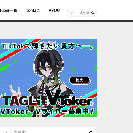
Tuber一覧
contact
ABOUT
ーチャルYouTuber
R/AR
ホロライブ
にじさんじ
ななしいんく
ぶいすぽっ！