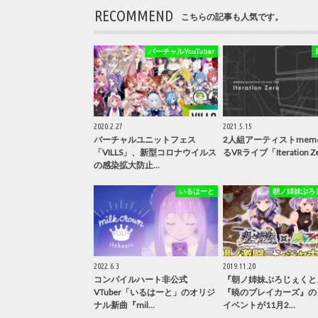
RECOMMEND
こちらの記事も人気です。
バーチャルYouTuber
2020.2.27
2021.5.15
バーチャルユニットフェス
2人組アーティストmem
「VILLS」、新型コロナウイルス
るVRライブ「Iteration Z
の感染拡大防止…
いるはーと
朝ノ姉妹ぷろ
2022.6.3
2019.11.20
コンパイルハート非公式
『朝ノ姉妹ぷろじぇくと
VTuber「いるはーと」のオリジ
『暁のブレイカーズ』の
ナル新曲『mil…
イベントが11月2…