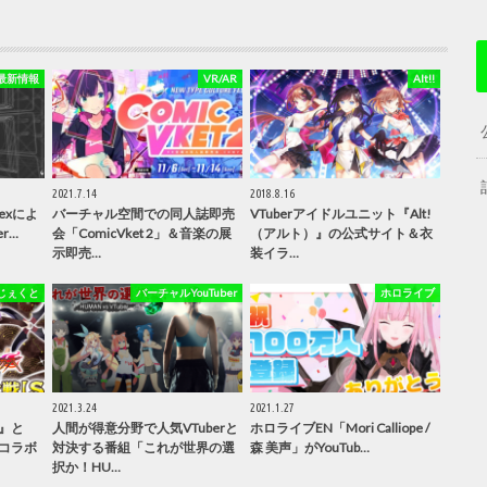
最新情報
VR/AR
Alt!!
2021.7.14
2018.8.16
exによ
バーチャル空間での同人誌即売
VTuberアイドルユニット『Alt!
er…
会「ComicVket 2」＆音楽の展
（アルト）』の公式サイト＆衣
示即売…
装イラ…
じぇくと
バーチャルYouTuber
ホロライブ
2021.3.24
2021.1.27
』と
人間が得意分野で人気VTuberと
ホロライブEN「Mori Calliope /
コラボ
対決する番組「これが世界の選
森 美声」がYouTub…
択か！HU…