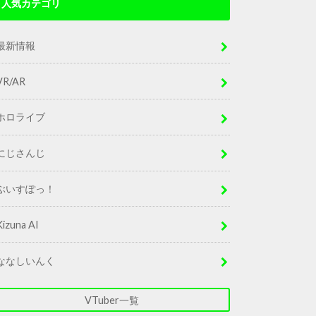
人気カテゴリ
最新情報
VR/AR
ホロライブ
にじさんじ
ぶいすぽっ！
Kizuna AI
ななしいんく
VTuber一覧