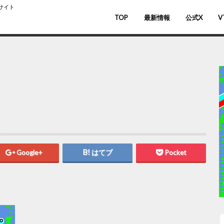
スサイト
TOP
最新情報
公式X
V
バ
V
Google+
はてブ
Pocket