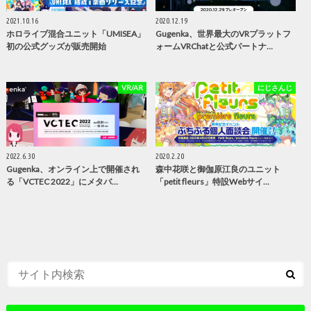
2021.10.16
2020.12.19
ホロライブ混合ユニット「UMISEA」
Gugenka、世界最大のVRプラットフ
初の公式グッズが販売開始
ォームVRChatと公式パートナ…
VR/AR
にじさんじ
2022.6.30
2020.2.20
Gugenka、オンライン上で開催され
森中花咲と御伽原江良のユニット
る「VCTEC 2022」にメタバ…
「petit fleurs」特設Webサイ…