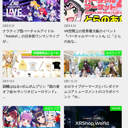
2020.9.23
2020.4.24
ナラティブ型バーチャルアイドル
VR空間上の世界最大級のイベント
「ReVdol!」の日本初ワンマンライブ
『バーチャルマーケット4』に「とら
が…
のあな…
有閑喫茶あにまーれ
ホロライブ
2019.10.5
2021.12.23
因幡はねる×ポムポムプリン『因の者
ホロライブゲーマーズとバンダイナ
オフ会 in サンリオピューロランド』
ムコアミューズメントのコラボイベ
…
ント『ホ…
ホロライブ
VR/AR