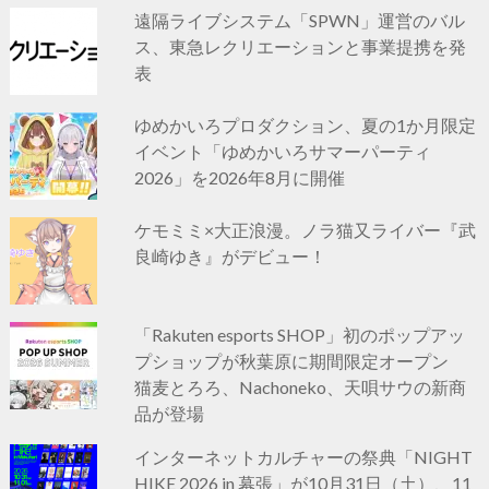
遠隔ライブシステム「SPWN」運営のバル
ス、東急レクリエーションと事業提携を発
表
ゆめかいろプロダクション、夏の1か月限定
イベント「ゆめかいろサマーパーティ
2026」を2026年8月に開催
ケモミミ×大正浪漫。ノラ猫又ライバー『武
良崎ゆき』がデビュー！
「Rakuten esports SHOP」初のポップアッ
プショップが秋葉原に期間限定オープン
猫麦とろろ、Nachoneko、天唄サウの新商
品が登場
インターネットカルチャーの祭典「NIGHT
HIKE 2026 in 幕張」が10月31日（土）、11