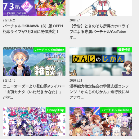
2021.6.25
2018.5.1
バーチャルOKINAWA（β）版 OPEN
【予告】ときのそら所属のホロライ
記念ライブが7月3日に開催決定！
ブによる専属バーチャルYouTuber
オ…
バーチャルYouTuber
最新情報
2021.5.13
2020.5.21
ニューオーダーより登山系Vライバー
漢字能力検定協会の学習支援コンテ
「山頂カナタ（いただき かなた）」
ンツ「かんじのじかん」進行役にAI
がデ…
アナウ…
HoneyStrap
バーチャルYouTuber