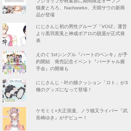
プショップが秋葉原に期間限定オープン
猫麦とろろ、Nachoneko、天唄サウの新商
品が登場
にじさんじ初の男性グループ「VOIZ」運営
より黒羽黒兎と神成ポアロの脱退が正式発
表
えのぐ 1stシングル『ハートのペンキ』が予
約開始 発売記念イベント『バーチャル握
手会』の開催も
にじさんじ・叶の猫クッション「ロト」が3
種のグッズになって登場！
ケモミミ×大正浪漫。ノラ猫又ライバー『武
良崎ゆき』がデビュー！