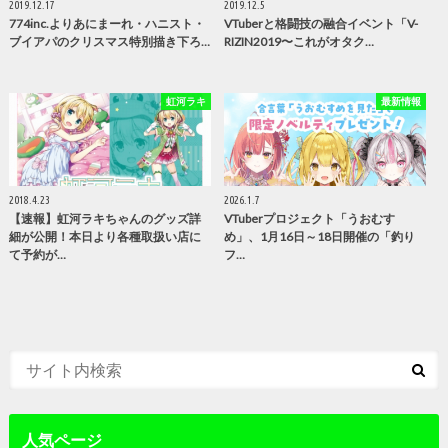
2019.12.17
2019.12.5
774inc.よりあにまーれ・ハニスト・
VTuberと格闘技の融合イベント「V-
ブイアパのクリスマス特別描き下ろ…
RIZIN2019〜これがオタク…
虹河ラキ
最新情報
2018.4.23
2026.1.7
【速報】虹河ラキちゃんのグッズ詳
VTuberプロジェクト「うおむす
細が公開！本日より各種取扱い店に
め」、1月16日～18日開催の「釣り
て予約が…
フ…
人気ページ