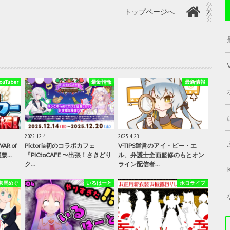
トップページへ
Tuber
最新情報
最新情報
2025.12.4
2025.4.23
R of
Pictoria初のコラボカフェ
V-TIPS運営のアイ・ピー・エ
闘票…
『PICtoCAFE 〜出張！さきどり
ル、弁護士全面監修のもとオン
ク…
ライン配信者…
東雲めぐ
いるはーと
ホロライブ