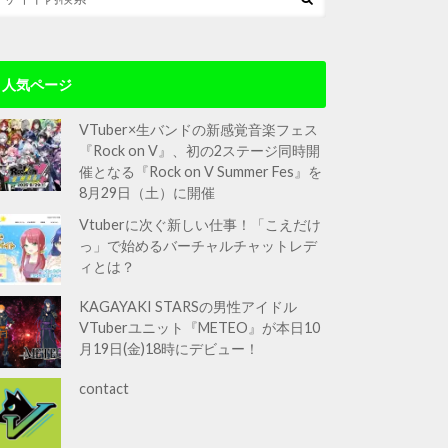
人気ページ
VTuber×生バンドの新感覚音楽フェス
『Rock on V』、初の2ステージ同時開
催となる『Rock on V Summer Fes』を
8月29日（土）に開催
Vtuberに次ぐ新しい仕事！「こえだけ
っ」で始めるバーチャルチャットレデ
ィとは？
KAGAYAKI STARSの男性アイドル
VTuberユニット『METEO』が本日10
月19日(金)18時にデビュー！
contact