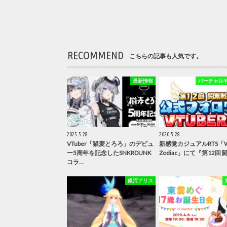
RECOMMEND
こちらの記事も人気です。
最新情報
バーチャルYou
2025.5.28
2020.5.28
VTuber「猫麦とろろ」のデビュ
新感覚カジュアルRTS「WA
ー5周年を記念したSNKRDUNK
Zodiac」にて『第12回 
コラ…
銀河アリス