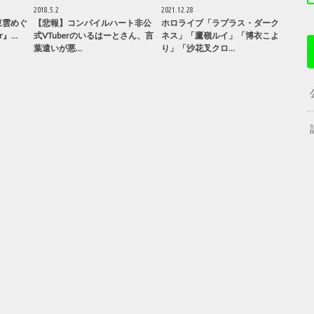
2018.5.2
2021.12.28
東雲めぐ
【悲報】コンパイルハート非公
ホロライブ「ラプラス・ダーク
er』…
式VTuberのいるはーとさん、言
ネス」「鷹嶺ルイ」「博衣こよ
葉遣いが悪…
り」「沙花叉クロ…