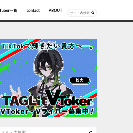
Tuber一覧
contact
ABOUT
ーチャルYouTuber
R/AR
ホロライブ
にじさんじ
ななしいんく
ぶいすぽっ！