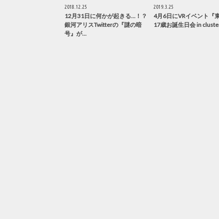
2018.12.25
2019.3.25
12月31日に何かが起きる…！？
4月6日にVRイベント『
銀河アリスTwitterの『謎の暗
17歳お誕生日会 in clust
号』が…