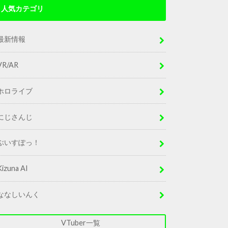
人気カテゴリ
最新情報
VR/AR
ホロライブ
にじさんじ
ぶいすぽっ！
Kizuna AI
ななしいんく
VTuber一覧