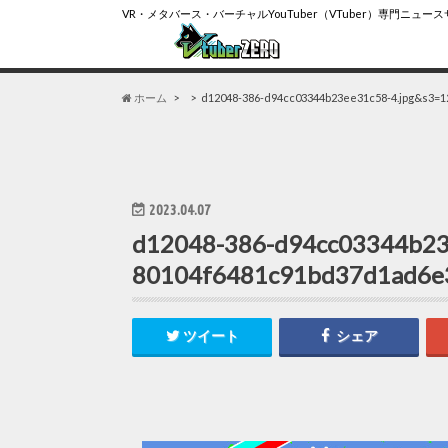
VR・メタバース・バーチャルYouTuber（VTuber）専門ニュー
ホーム
d12048-386-d94cc03344b23ee31c58-4.jpg&s3=1
2023.04.07
d12048-386-d94cc03344b23
80104f6481c91bd37d1ad6e
ツイート
シェア