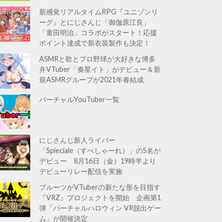
新感覚リアルタイムRPG『ユニゾンリ
ーグ』とにじさんじ「御伽原江良」
「童田明治」コラボがスタート！応援
ポイント達成で新衣装製作も決定！
ASMRと歌とプロ野球が大好きな博多
弁VTuber「奏星イト」がデビュー＆新
規ASMRグループが2021年春結成
バーチャルYouTuber一覧
にじさんじ新人ライバー
「Spieciale（すぺしゃーれ）」の5名が
デビュー 8月16日（金）19時半より
デビューリレー配信を実施
ブルーツがVTuberの新たな形を目指す
『VRZ』プロジェクトを開始 企画第1
弾「バーチャルハロウィン VR脱出ゲー
ム」が開催決定