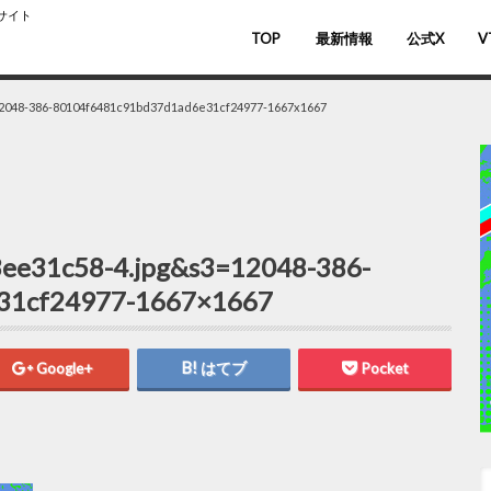
スサイト
TOP
最新情報
公式X
V
バ
V
2048-386-80104f6481c91bd37d1ad6e31cf24977-1667x1667
ee31c58-4.jpg&s3=12048-386-
31cf24977-1667×1667
Google+
はてブ
Pocket