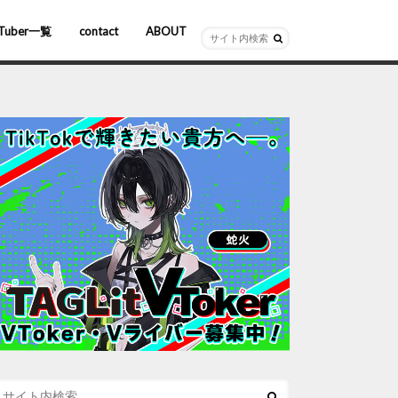
Tuber一覧
contact
ABOUT
ーチャルYouTuber
R/AR
ホロライブ
にじさんじ
ななしいんく
ぶいすぽっ！