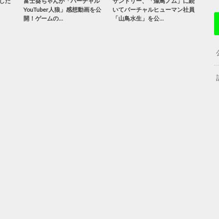
した
富士葵ちゃんが「バーチャル
サントリー、「燦鳥ノム」に続
YouTuber人狼」感想動画を公
いてバーチャルヒューマン社員
開！ゲームの…
「山鳥水生」を公…