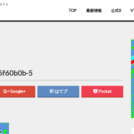
スサイト
TOP
最新情報
公式X
V
バ
V
6f60b0b-5
Google+
はてブ
Pocket