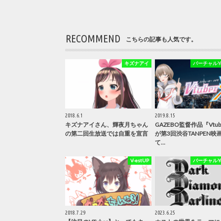
RECOMMEND
こちらの記事も人気です。
キズナアイ
バーチャルYou
2018.6.1
2019.8.15
キズナアイさん、輝夜月ちゃん
GAZEBO監督作品『Vtu
の第二回生放送では自重を宣言
が第3回渋谷TANPEN映
て…
V-estUP
バーチャルYou
2018.7.29
2023.6.25