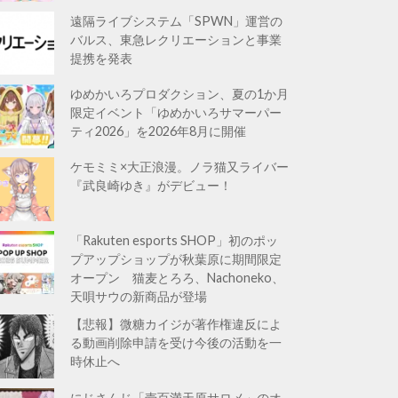
遠隔ライブシステム「SPWN」運営の
バルス、東急レクリエーションと事業
提携を発表
ゆめかいろプロダクション、夏の1か月
限定イベント「ゆめかいろサマーパー
ティ2026」を2026年8月に開催
ケモミミ×大正浪漫。ノラ猫又ライバー
『武良崎ゆき』がデビュー！
「Rakuten esports SHOP」初のポッ
プアップショップが秋葉原に期間限定
オープン 猫麦とろろ、Nachoneko、
天唄サウの新商品が登場
【悲報】微糖カイジが著作権違反によ
る動画削除申請を受け今後の活動を一
時休止へ
にじさんじ「壱百満天原サロメ」のオ