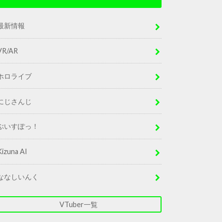
最新情報
VR/AR
ホロライブ
にじさんじ
ぶいすぽっ！
Kizuna AI
ななしいんく
VTuber一覧