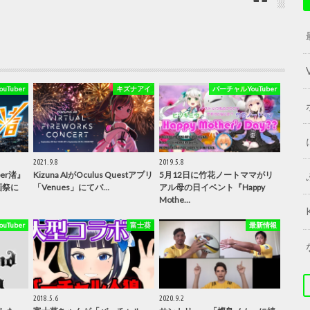
Tuber
キズナアイ
バーチャルYouTuber
2021.9.8
2019.5.8
ber渚』
Kizuna AIがOculus Questアプリ
5月12日に竹花ノートママがリ
画祭に
「Venues」にてバ…
アル母の日イベント『Happy
Mothe…
Tuber
富士葵
最新情報
2018.5.6
2020.9.2