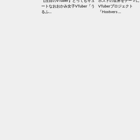
【注目のVTuber】とってもキュ
ホストの世界をテーマに
ートなおおかみ女子VTuber「う
VTuberプロジェクト
るふ…
「Hostvers …