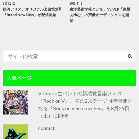
2019.2.22
2018.11.9
銀河アリス、オリジナル楽曲第2弾
東洋美術学校とLINE、VLIVER『東坂
『Brand New Days』が配信開始
あゆむ』の声優オーディションを開
始
人気ページ
VTuber×生バンドの新感覚音楽フェス
『Rock on V』、初の2ステージ同時開催と
なる『Rock on V Summer Fes』を8月29日
（土）に開催
contact