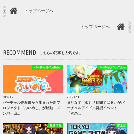
トップページへ
トップページへ
RECOMMEND
こちらの記事も人気です。
バーチャルYouTuber
バーチャルYouTuber
2024.3.21
2019.12.1
バーチャル物産展から生まれた新プ
まりなす（仮）『鈴鳴すばる』がバ
ロジェクト「ぶいめし」が始動 メ
ーチャルアイドル発掘イベント
ンバー出…
「V.V.V…
最新情報
富士葵