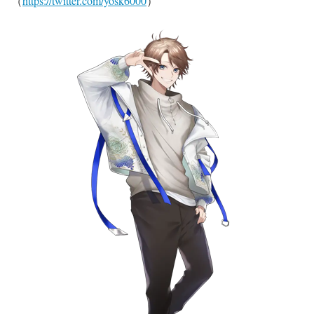
（
https://twitter.com/yosk6000
）