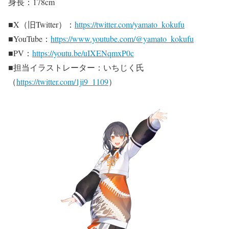
身長：178cm
■X（旧Twitter）：
https://twitter.com/yamato_kokufu
■YouTube：
https://www.youtube.com/@yamato_kokufu
■PV：
https://youtu.be/uIXENqmxP0c
■担当イラストレーター：いちじく氏
（
https://twitter.com/1ji9_1109
）