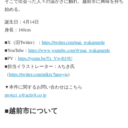
そこで出会った人々の温かさに触れ、越前市に興味を持ち
始める。
誕生日：4月14日
身長：160cm
■X（旧Twitter）：
https://twitter.com/mai_wakapurple
■YouTube：
https://www.youtube.com/@mai_wakapurple
■PV：
https://youtu.be/Tz_VwjJt19U
■担当イラストレーター：Aちき氏
（
https://twitter.com/atikix?lang=ja
）
▼本件に関するお問い合わせはこちら
project_e@activ8.co.jp
■越前市について