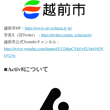
越前市HP：
https://www.city.echizen.lg.jp/
市長X（旧Twitter）：
https://twitter.com/m_echizencity
越前市公式Youtubeチャンネル：
https://www.youtube.com/channel/UCDihuCVkOyEU0pQ4OV
Q523w
■Activ8について