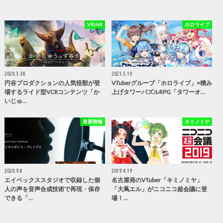
VR/AR
ホロライブ
2020.3.30
2023.5.19
円谷プロダクションの人気怪獣が登
VTuberグループ「ホロライブ」×積み
場するライド型VCRコンテンツ「か
上げタワーパズルRPG「タワーオ…
いじゅ…
最新情報
キミノミヤ
2020.9.8
2019.4.19
エイベックススタジオで収録した個
名古屋発のVTuber「キミノミヤ」
人の声を音声合成技術で再現・保存
「大蔦エル」がニコニコ超会議に登
できる「…
場！…