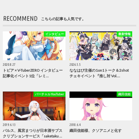
RECOMMEND
こちらの記事も人気です。
インタビュー
最新情報
2020.8.27
2026.5.5
トピア × V-TuberZERO インタビュー
ななはぴ主催の1on1トーク＆2shot
記事化イベント1位「レミ…
チェキイベント『推し対 Vol.…
バーチャルYouTuber
織田信姫
2019.6.13
2018.6.4
バルス、風宮まつりが日本酒サブス
織田信姫様、クソアニメと化す
クリプションサービス「saketaku …