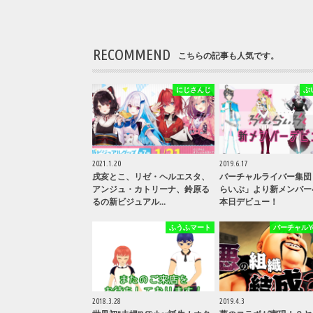
RECOMMEND
こちらの記事も人気です。
にじさんじ
ぶ
2021.1.20
2019.6.17
戌亥とこ、リゼ・ヘルエスタ、
バーチャルライバー集団
アンジュ・カトリーナ、鈴原る
らいぶ」より新メンバー
るの新ビジュアル…
本日デビュー！
ふうふマート
バーチャルYou
2018.3.28
2019.4.3