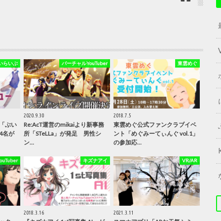
いらいぶ
バーチャルYouTuber
東雲めぐ
2020.9.30
2018.7.5
「ぶい
Re:AcT運営のmikaiより新事務
東雲めぐ公式ファンクラブイベ
4名が
所「STeLLa」が発足 男性シ
ント「めぐみーてぃんぐ vol.1」
ン…
の参加応…
Tuber
キズナアイ
VR/AR
2018.3.16
2021.3.11