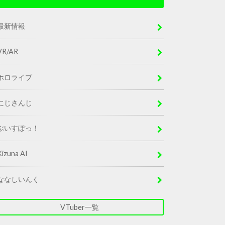
最新情報
VR/AR
ホロライブ
にじさんじ
ぶいすぽっ！
Kizuna AI
ななしいんく
VTuber一覧