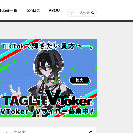
Tuber一覧
contact
ABOUT
ーチャルYouTuber
R/AR
ホロライブ
にじさんじ
ななしいんく
ぶいすぽっ！