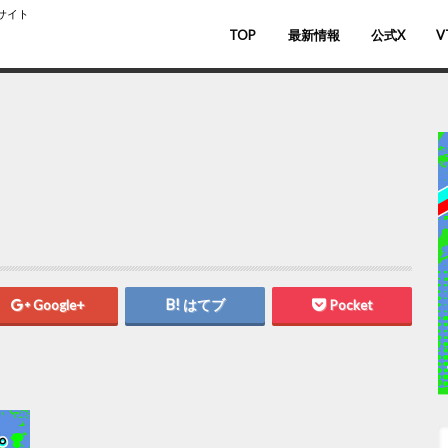
スサイト
TOP
最新情報
公式X
V
バ
V
Google+
はてブ
Pocket