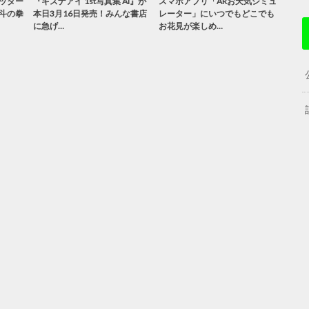
ッター
『キズナアイ 1st写真集 AI』が
スマホアプリ「ARお天気シミュ
斗の拳
本日3月16日発売！みんな書店
レーター」にいつでもどこでも
に急げ…
お花見が楽しめ…