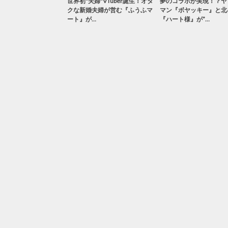
世界初"夫婦"VTuber誕生！オタ
夢のコラボが実現！？ヤ
クな新婚夫婦が営む『ふうふマ
マン『ボヤッキー』と北
ート』が…
『ハート様』が”…