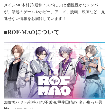
メインMC木村昴(通称：スバにぃ)と個性豊かなメンバー
が、話題のゲームやホビー、アニメ、漫画、映画など…見
逃せない情報をお届けしています！
■ROF-MAOについて
加賀美ハヤト/剣持刀也/不破湊/甲斐田晴の4名が集った男
性VTuberユニット。