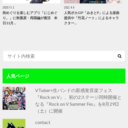
2020.11.2
2022.4.4
街めぐりを楽しむアプリ「にじめぐ
人気ボカロP「みきとP」による楽曲
り。」に秋葉原・両国編が復活 本
提供や「竹花ノート」によるキャラ
日11月…
クター…
人気ページ
VTuber×生バンドの新感覚音楽フェス
『Rock on V』、初の2ステージ同時開催と
なる『Rock on V Summer Fes』を8月29日
（土）に開催
contact