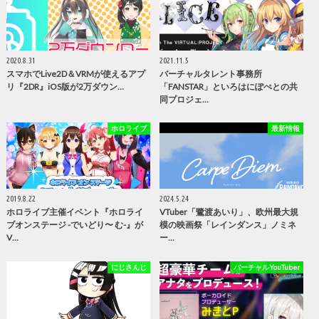
2020.8.31
2021.11.5
スマホでLive2D＆VRMが使えるアプ
バーチャルタレント事務所
リ『2DR』iOS版が2万ダウン…
「FANSTAR」といろはにぽぺとの共
同プロジェ…
ホロライブ
最新情報
2019.8.22
2024.5.24
ホロライブ主催イベント『ホロライ
VTuber「鷺渡あいり」、欧州最大規
ブオンステージ -でいどり〜 む-』が
模の映画祭「レインダンス」ノミネ
V…
ー…
にじさんじ
バーチャルYouTuber