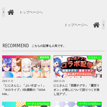
トップページへ
トップページへ
RECOMMEND
こちらの記事も人気です。
最新情報
にじさんじ
2024.11.12
2024.12.24
「にじさんじ」「ぶいすぽ っ！」
にじさんじ「西園チグサ」「鷹宮リ
「ホロライブ」3社横断の「GIGA
オン」が推しについて語りつくす推
MA…
し活アプ…
バーチャルYouTuber
バーチャルYouTuber