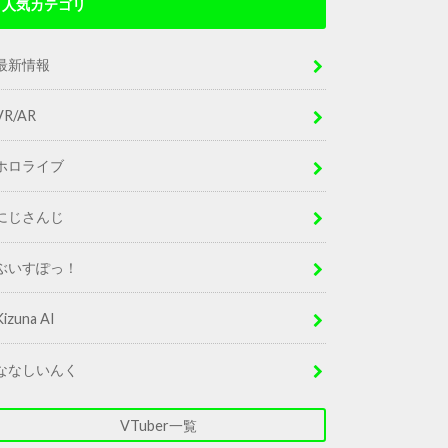
人気カテゴリ
最新情報
VR/AR
ホロライブ
にじさんじ
ぶいすぽっ！
Kizuna AI
ななしいんく
VTuber一覧