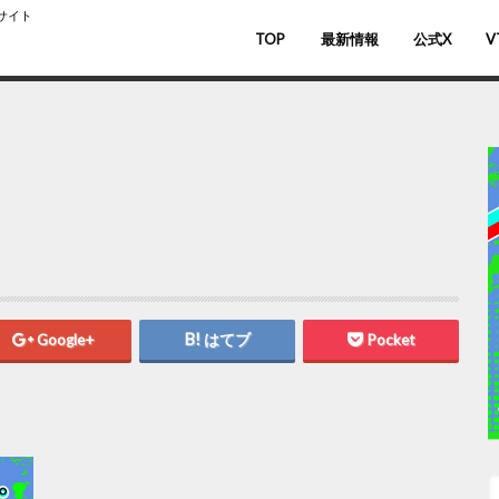
スサイト
TOP
最新情報
公式X
V
バ
V
Google+
はてブ
Pocket