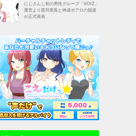
にじさんじ初の男性グループ「VOIZ」
運営より黒羽黒兎と神成ポアロの脱退
が正式発表