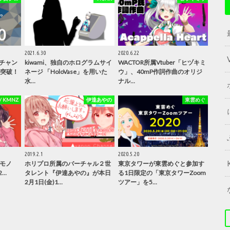
2021.6.30
2020.6.22
チャン
kiwami、独自のホログラムサイ
WACTOR所属Vtuber「ヒヅキミ
を突破！
ネージ 「HoloVase」を用いた
ウ」、40mP作詞作曲のオリジ
水…
ナル…
/ KMNZ
伊達あやの
東雲めぐ
2019.2.1
2020.5.20
ケモノ
ホリプロ所属のバーチャル２世
東京タワーが東雲めぐと参加す
2…
タレント『伊達あやの』が本日
る1日限定の「東京タワーZoom
2月1日(金)1…
ツアー」を5…