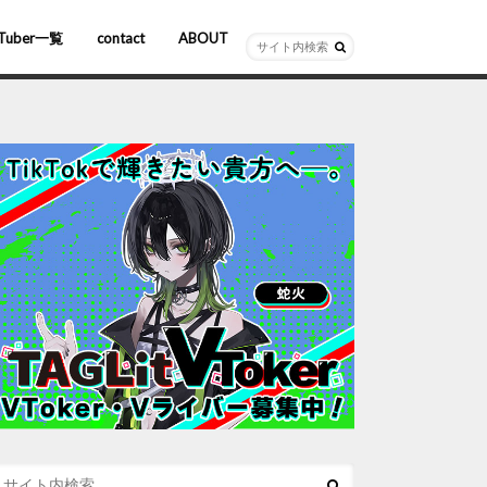
Tuber一覧
contact
ABOUT
ーチャルYouTuber
R/AR
ホロライブ
にじさんじ
ななしいんく
ぶいすぽっ！