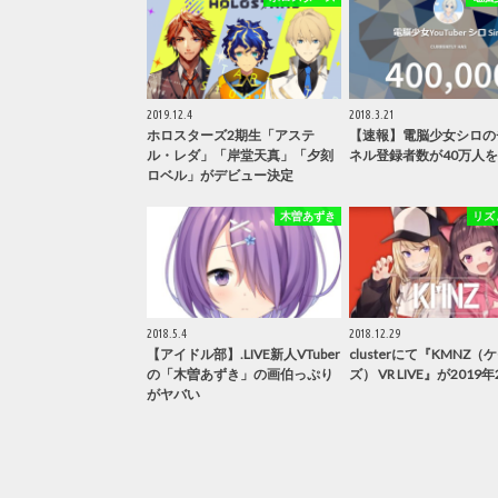
2019.12.4
2018.3.21
ホロスターズ2期生「アステ
【速報】電脳少女シロの
ル・レダ」「岸堂天真」「夕刻
ネル登録者数が40万人
ロベル」がデビュー決定
木曽あずき
リズ 
2018.5.4
2018.12.29
【アイドル部】.LIVE新人VTuber
clusterにて『KMNZ（
の「木曽あずき」の画伯っぷり
ズ） VR LIVE』が2019年
がヤバい