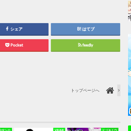
シェア
はてブ
Pocket
feedly
トップページへ
少女シロ
VR/AR
ヒヅキミウ