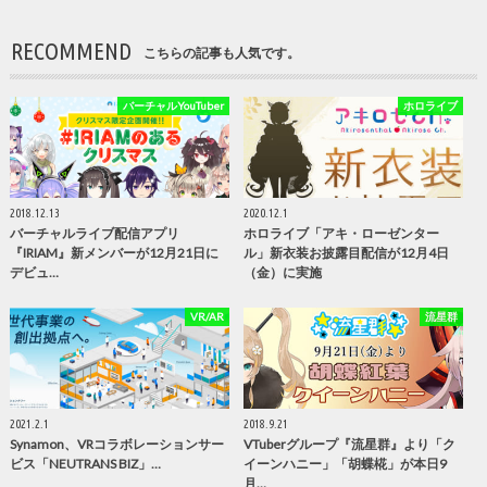
RECOMMEND
こちらの記事も人気です。
バーチャルYouTuber
ホロライブ
2018.12.13
2020.12.1
バーチャルライブ配信アプリ
ホロライブ「アキ・ローゼンター
『IRIAM』新メンバーが12月21日に
ル」新衣装お披露目配信が12月4日
デビュ…
（金）に実施
VR/AR
流星群
2021.2.1
2018.9.21
Synamon、VRコラボレーションサー
VTuberグループ『流星群』より「ク
ビス「NEUTRANS BIZ」…
イーンハニー」「胡蝶椛」が本日9
月…