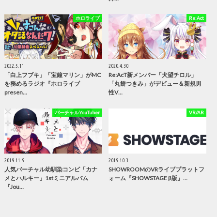
ホロライブ
Re:Act
2022.5.11
2020.4.30
「白上フブキ」「宝鐘マリン」がMC
Re:AcT新メンバー「⽝望チロル」
を務めるラジオ『ホロライブ
「丸餅つきみ」がデビュー＆新規男
presen…
性V…
バーチャルYouTuber
VR/AR
2019.11.9
2019.10.3
人気バーチャル幼馴染コンビ「カナ
SHOWROOMのVRライブプラットフ
メとハルキー」1stミニアルバム
ォーム『SHOWSTAGE β版』…
『Jou…