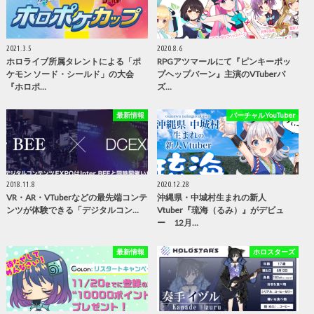
2021.3.5
2020.8.6
ホロライブ所属タレントによる「ポ
RPGアツマールにて『ピンキーポッ
ケモン ソード・シールド」の大会
プヘップバーン』主演のVTuberパ
『ホロポ…
ズ…
最新情報
バーチャルYouTuber
2018.11.8
2020.12.28
VR・AR・VTuberなどの最先端コンテ
沖縄県・中城村生まれの新人
ンツが体験できる「デジタルコン…
Vtuber『琉海（るみ）』がデビュ
ー 12月…
最新情報
ホロスターズ