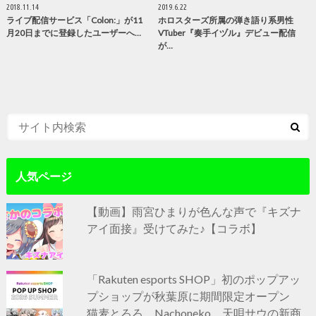
2018.11.14
2019.6.22
ライブ配信サービス「Colon:」が11
ホロスターズ所属の弾き語り系男性
月20日までに登録したユーザーへ…
VTuber『奏手イヅル』デビュー配信
が…
人気ページ
【動画】雨宮ひまりが色んな声で『キズナ
アイ面接』受けてみた♪【コラボ】
「Rakuten esports SHOP」初のポップアッ
プショップが秋葉原に期間限定オープン
猫麦とろろ、Nachoneko、天唄サウの新商