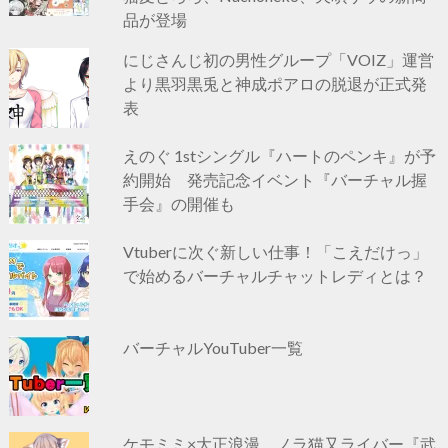
品が登場
にじさんじ初の男性グループ「VOIZ」運営
より黒羽黒兎と神成ポアロの脱退が正式発
表
えのぐ 1stシングル『ハートのペンキ』が予
約開始 発売記念イベント『バーチャル握
手会』の開催も
Vtuberに次ぐ新しい仕事！「こえだけっ」
で始めるバーチャルチャットレディとは？
バーチャルYouTuber一覧
ケモミミ×大正浪漫。ノラ猫又ライバー『武