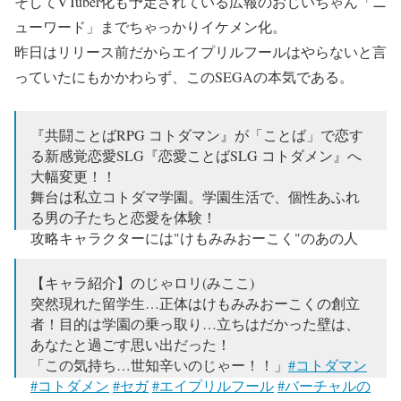
そしてVTuber化も予定されている広報のおじいちゃん「ニ
ューワード」までちゃっかりイケメン化。
昨日はリリース前だからエイプリルフールはやらないと言
っていたにもかかわらず、このSEGAの本気である。
『共闘ことばRPG コトダマン』が「ことば」で恋す
る新感覚恋愛SLG『恋愛ことばSLG コトダメン』へ
大幅変更！！
舞台は私立コトダマ学園。学園生活で、個性あふれ
る男の子たちと恋愛を体験！
攻略キャラクターには"けもみみおーこく"のあの人
も…！？
#コトダマン
#コトダメン
#セガ
#エイプリル
フール
【キャラ紹介】のじゃロリ(みここ)
突然現れた留学生…正体はけもみみおーこくの創立
— 【公式】コトダメン恋愛会議 (@kotodaman_pr)
者！目的は学園の乗っ取り…立ちはだかった壁は、
2018年3月31日
あなたと過ごす思い出だった！
「この気持ち…世知辛いのじゃー！！」
#コトダマン
#コトダメン
#セガ
#エイプリルフール
#バーチャルの