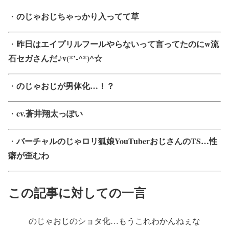
のじゃおじちゃっかり入ってて草
・
昨日はエイプリルフールやらないって言ってたのにw流
・
石セガさんだ♪v(*’-^*)^☆
のじゃおじが男体化…！？
・
cv.蒼井翔太っぽい
・
バーチャルのじゃロリ狐娘YouTuberおじさんのTS…性
・
癖が歪むわ
この記事に対しての一言
のじゃおじのショタ化…もうこれわかんねぇな