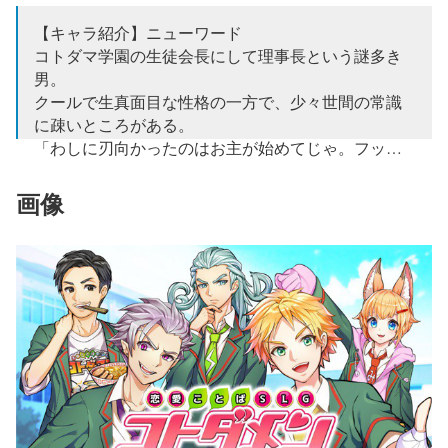
じゃロリ狐娘youtuberおじさん
pic.twitter.com/Qow70KuhF0
【キャラ紹介】ニューワード
コトダマ学園の生徒会長にして理事長という謎多き
— 【公式】コトダメン恋愛会議 (@kotodaman_pr)
男。
2018年3月31日
クールで生真面目な性格の一方で、少々世間の常識
に疎いところがある。
「わしに刃向かったのはお主が始めてじゃ。フッ…
面白い。」
#コトダマン
#コトダメン
#セガ
#エイプリ
ルフール
pic.twitter.com/M2OkpC14UN
画像
— 【公式】コトダメン恋愛会議 (@kotodaman_pr)
2018年3月31日