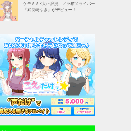
ケモミミ×大正浪漫。ノラ猫又ライバー
『武良崎ゆき』がデビュー！