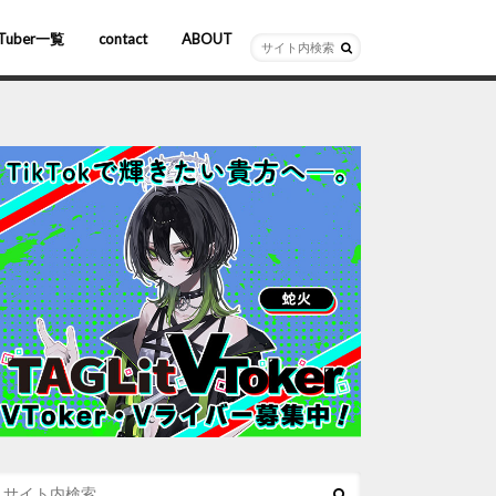
Tuber一覧
contact
ABOUT
ーチャルYouTuber
R/AR
ホロライブ
にじさんじ
ななしいんく
ぶいすぽっ！