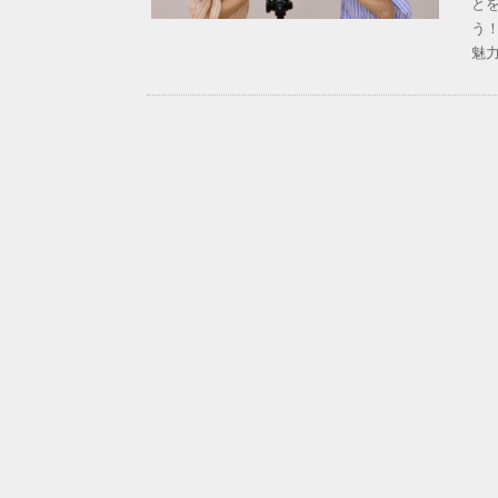
と
う
魅