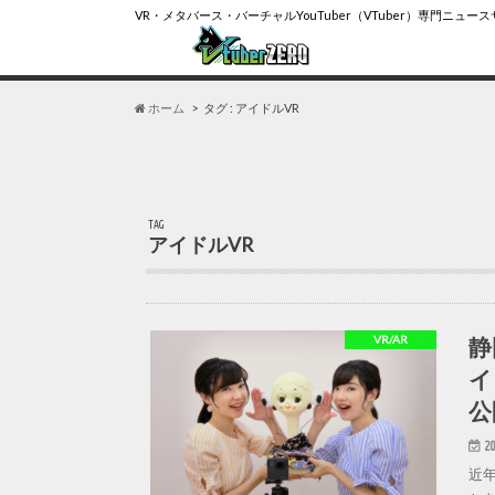
VR・メタバース・バーチャルYouTuber（VTuber）専門ニュー
ホーム
タグ : アイドルVR
TAG
アイドルVR
静
VR/AR
イ
公
20
近