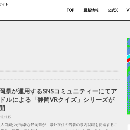
スサイト
TOP
最新情報
公式X
V
バ
V
岡県が運用するSNSコミュニティーにてア
ドルによる「静岡VRクイズ」シリーズが
開
18.11.15
年人口減少が顕著な静岡県が、県外在住の若者の県内就職を促進するこ