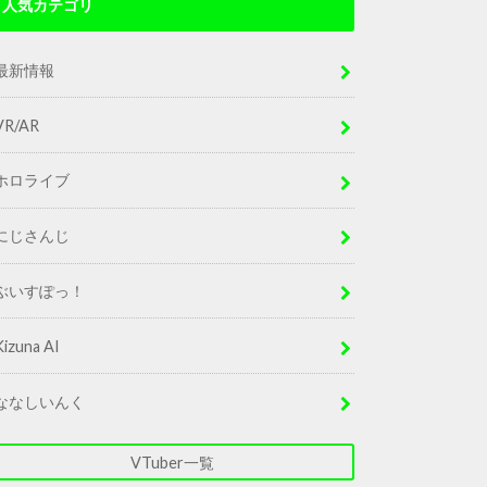
人気カテゴリ
最新情報
VR/AR
ホロライブ
にじさんじ
ぶいすぽっ！
Kizuna AI
ななしいんく
VTuber一覧