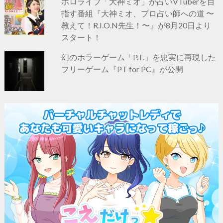
ホロライブ「大神ミオ」が占いVTuberを目
指す番組『大神ミオ、プロ占い師への道 〜
教えて！R.I.O.N先生！〜』が8月20日より
スタート！
幻のホラーゲーム「P.T.」を忠実に再現した
フリーゲーム『PT for PC』が公開