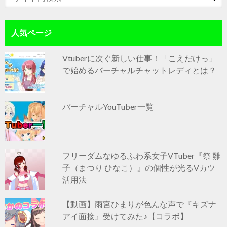
人気ページ
Vtuberに次ぐ新しい仕事！「こえだけっ」
で始めるバーチャルチャットレディとは？
バーチャルYouTuber一覧
フリーダムなゆるふわ系女子VTuber『祭 雛
子（まつり ひなこ）』の個性が光るVカツ
活用法
【動画】雨宮ひまりが色んな声で『キズナ
アイ面接』受けてみた♪【コラボ】