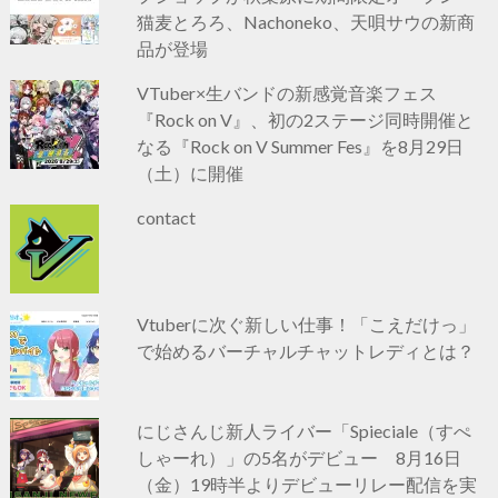
猫麦とろろ、Nachoneko、天唄サウの新商
品が登場
VTuber×生バンドの新感覚音楽フェス
『Rock on V』、初の2ステージ同時開催と
なる『Rock on V Summer Fes』を8月29日
（土）に開催
contact
Vtuberに次ぐ新しい仕事！「こえだけっ」
で始めるバーチャルチャットレディとは？
にじさんじ新人ライバー「Spieciale（すぺ
しゃーれ）」の5名がデビュー 8月16日
（金）19時半よりデビューリレー配信を実