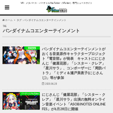
VR・メタバース・バーチャルYouTuber（VTuber）専門ニュースサイト
ホーム
タグ : バンダイナムコエンターテインメント
TAG
バンダイナムコエンターテインメント
最新情報
バンダイナムコエンターテインメントが
おくる音楽原作キャラクタープロジェク
ト『電音部』が発表 キャストににじさ
んじ「健屋花那」「シスター・クレア」
「星川サラ」、コンポーザーに「周防パ
トラ」「ミディ＆瀬戸美夜子(にじさん
じ)」等が参加
2020.06.28
バーチャルYouTuber
にじさんじ「健屋花那」「シスター・ク
レア」「星川サラ」出演の無料オンライ
ン音楽イベント「ASOBINOTES ONLINE
FES」が6月28日に開催