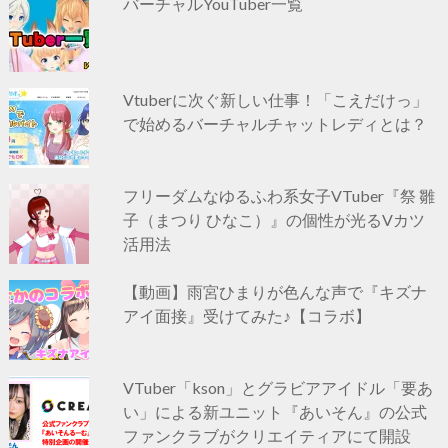
バーチャルYouTuber一覧
Vtuberに次ぐ新しい仕事！「こえだけっ」
で始めるバーチャルチャットレディとは？
フリーダムなゆるふわ系女子VTuber『祭 雛
子（まつり ひなこ）』の個性が光るVカツ
活用法
【動画】雨宮ひまりが色んな声で『キズナ
アイ面接』受けてみた♪【コラボ】
VTuber「kson」とグラビアアイドル「要あ
い」による新ユニット『あいそん』の公式
ファンクラブがクリエイティアにて開設