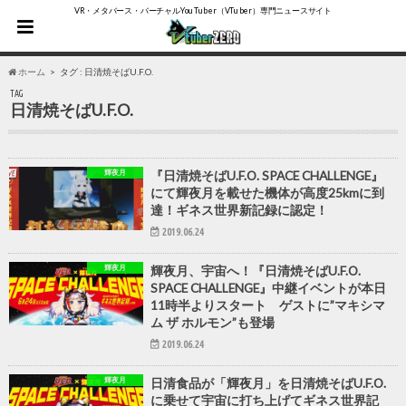
VR・メタバース・バーチャルYouTuber（VTuber）専門ニュースサイト
ホーム
タグ : 日清焼そばU.F.O.
TAG
日清焼そばU.F.O.
輝夜月
『日清焼そばU.F.O. SPACE CHALLENGE』
にて輝夜月を載せた機体が高度25kmに到
達！ギネス世界新記録に認定！
2019.06.24
輝夜月
輝夜月、宇宙へ！『日清焼そばU.F.O.
SPACE CHALLENGE』中継イベントが本日
11時半よりスタート ゲストに”マキシマ
ム ザ ホルモン”も登場
2019.06.24
輝夜月
日清食品が「輝夜月」を日清焼そばU.F.O.
に乗せて宇宙に打ち上げてギネス世界記