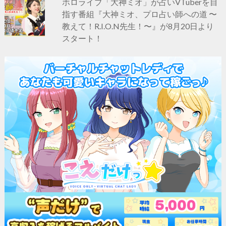
ホロライブ「大神ミオ」が占いVTuberを目
指す番組『大神ミオ、プロ占い師への道 〜
教えて！R.I.O.N先生！〜』が8月20日より
スタート！