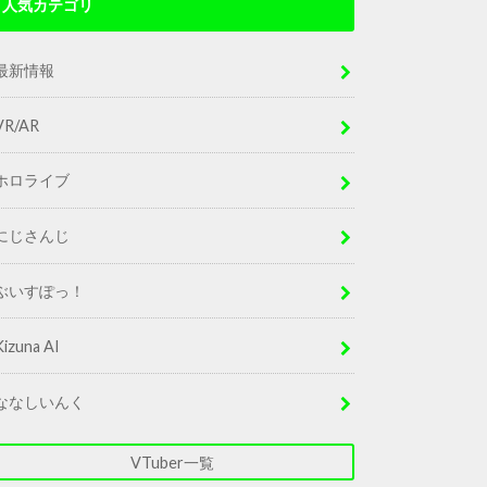
人気カテゴリ
最新情報
VR/AR
ホロライブ
にじさんじ
ぶいすぽっ！
Kizuna AI
ななしいんく
VTuber一覧