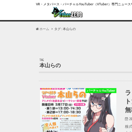
VR・メタバース・バーチャルYouTuber（VTuber）専門ニュー
ホーム
タグ : 本山らの
TAG
本山らの
ラ
バーチャルYouTuber
ト
無
20
株