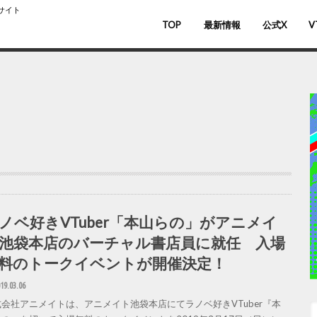
スサイト
TOP
最新情報
公式X
V
バ
V
ノベ好きVTuber「本山らの」がアニメイ
池袋本店のバーチャル書店員に就任 入場
料のトークイベントが開催決定！
19.03.06
式会社アニメイトは、アニメイト池袋本店にてラノベ好きVTuber『本