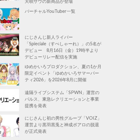
天唄サウの新商品が登場
バーチャルYouTuber一覧
にじさんじ新人ライバー
「Spieciale（すぺしゃーれ）」の5名が
デビュー 8月16日（金）19時半より
デビューリレー配信を実施
ゆめかいろプロダクション、夏の1か月
限定イベント「ゆめかいろサマーパー
ティ2026」を2026年8月に開催
遠隔ライブシステム「SPWN」運営の
バルス、東急レクリエーションと事業
提携を発表
にじさんじ初の男性グループ「VOIZ」
運営より黒羽黒兎と神成ポアロの脱退
が正式発表