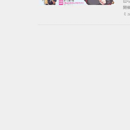
山ら
開
ミ