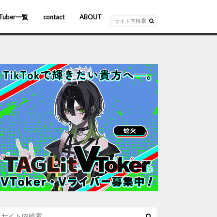
Tuber一覧
contact
ABOUT
ーチャルYouTuber
R/AR
ホロライブ
にじさんじ
ななしいんく
ぶいすぽっ！