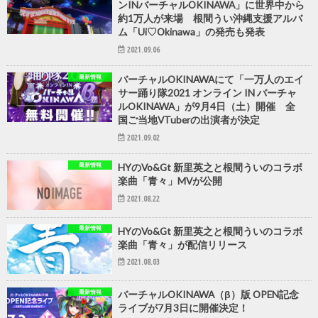
ンINバーチャルOKINAWA」に世界中から
約1万人が来場 根間うい沖縄支援アルバ
ム「Ui♡Okinawa」の発売も発表
2021.09.06
最新情報
バーチャルOKINAWAにて「一万人のエイ
サー踊り隊2021 オンライン IN バーチャ
ルOKINAWA」が9月4日（土）開催 全
国ご当地VTuberの出演者が決定
2021.09.02
最新情報
HYのVo&Gt 新里英之と根間ういのコラボ
楽曲「青々」MVが公開
2021.08.22
最新情報
HYのVo&Gt 新里英之と根間ういのコラボ
楽曲「青々」が配信リリース
2021.08.03
最新情報
バーチャルOKINAWA（β）版 OPEN記念
ライブが7月3日に開催決定！