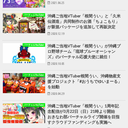
2021.06.25
バーチャルYouTuber
沖縄ご当地VTuber「根間うい」と「久米
仙酒造」共同制作のお酒「ちょこもり」
が新規パッケージを追加して再販決定
2020.12.19
バーチャルYouTuber
沖縄ご当地VTuber「根間うい」が沖縄プ
ロ野球チーム「琉球ブルーオーシャン
ズ」のバーチャル応援大使に就任！
2020.10.05
バーチャルYouTuber
沖縄ご当地VTuber根間うい、沖縄物産支
援プロジェクト「#おうちでゆいまーる」
を始動
2020.04.29
バーチャルYouTuber
沖縄ご当地VTuber「根間うい」1周年記
念配信が3月22日（日）21時より開始
おきなわ部バーチャルライブ開催を目指
すクラウドファンディングも実施へ