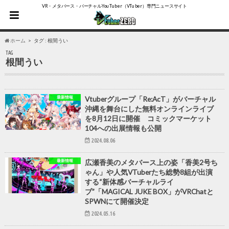
VR・メタバース・バーチャルYouTuber（VTuber）専門ニュースサイト
ホーム
タグ : 根間うい
TAG
根間うい
最新情報
Vtuberグループ「Re:AcT」がバーチャル
沖縄を舞台にした無料オンラインライブ
を8月12日に開催 コミックマーケット
104への出展情報も公開
2024.08.06
最新情報
広瀬香美のメタバース上の姿「香美2号ち
ゃん」や人気VTuberたち総勢8組が出演
する“新体感バーチャルライ
ブ”「MAGICAL JUKE BOX」がVRChatと
SPWNにて開催決定
2024.05.16