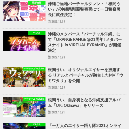
最新情報
沖縄ご当地バーチャルタレント「根間う
い」が沖縄県那覇警察署にて一日警察署
長に就任決定！
2022.12.19
VR/AR
沖縄のメタバース「バーチャル沖縄」に
て「ORANGE RANGE ㊗21周年! メタバー
スナイト in VIRTUAL PYRAMID」が開催
決定
2022.10.28
バーチャルYouTuber
根間うい、オリジナルエイサーを披露す
る リアルとバーチャルが融合したMV「ウ
ミワタリ」を公開
2021.10.29
バーチャルYouTuber
根間うい、自身初となる沖縄支援アルバ
ム「Ui♡Okinawa」をリリース
2021.10.21
VR/AR
「一万人のエイサー踊り隊2021オンライ