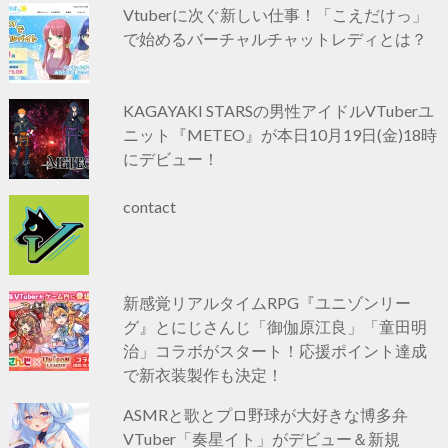
Vtuberに次ぐ新しい仕事！「こえだけっ」
で始めるバーチャルチャットレディとは？
KAGAYAKI STARSの男性アイドルVTuberユ
ニット『METEO』が本日10月19日(金)18時
にデビュー！
contact
新感覚リアルタイムRPG『ユニゾンリー
グ』とにじさんじ「御伽原江良」「童田明
治」コラボがスタート！応援ポイント達成
で新衣装製作も決定！
ASMRと歌とプロ野球が大好きな博多弁
VTuber「奏星イト」がデビュー＆新規