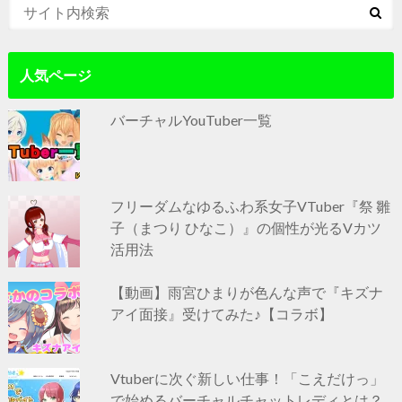
人気ページ
バーチャルYouTuber一覧
フリーダムなゆるふわ系女子VTuber『祭 雛
子（まつり ひなこ）』の個性が光るVカツ
活用法
【動画】雨宮ひまりが色んな声で『キズナ
アイ面接』受けてみた♪【コラボ】
Vtuberに次ぐ新しい仕事！「こえだけっ」
で始めるバーチャルチャットレディとは？