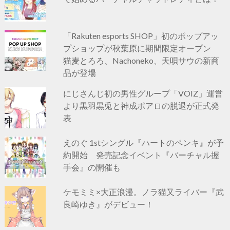
「Rakuten esports SHOP」初のポップアッ
プショップが秋葉原に期間限定オープン
猫麦とろろ、Nachoneko、天唄サウの新商
品が登場
にじさんじ初の男性グループ「VOIZ」運営
より黒羽黒兎と神成ポアロの脱退が正式発
表
えのぐ 1stシングル『ハートのペンキ』が予
約開始 発売記念イベント『バーチャル握
手会』の開催も
ケモミミ×大正浪漫。ノラ猫又ライバー『武
良崎ゆき』がデビュー！