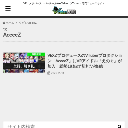
VR・メタバース・バーチャルYouTuber（VTuber）専門ニュースサイト
ホーム
タグ : AceeeZ
TAG
AceeeZ
最新情報
VEXZプロデュースのVTuberプロダクショ
ン「AceeeZ」にVRアイドル「えのぐ」が
加入 総勢18名の”切札”が集結
2026.05.11