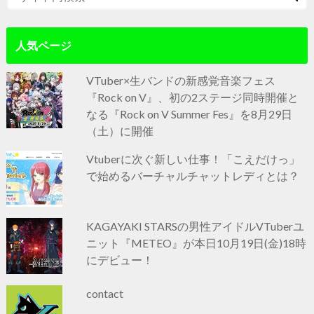
人気ページ
VTuber×生バンドの新感覚音楽フェス
『Rock on V』、初の2ステージ同時開催と
なる『Rock on V Summer Fes』を8月29日
（土）に開催
Vtuberに次ぐ新しい仕事！「こえだけっ」
で始めるバーチャルチャットレディとは？
KAGAYAKI STARSの男性アイドルVTuberユ
ニット『METEO』が本日10月19日(金)18時
にデビュー！
contact