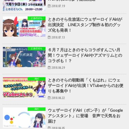
2018.07.19
ときのそら
ときのそら生放送にウェザーロイドAiriが
出演決定 LINEスタンプ制作＆初のグッ
ズ化も発表！
2018.07.13
ときのそら
６月７月はときのそらコラボすんごい月
間！ウェザーロイドAiriやアズマリムとの
コラボも！？
2018.06.29
Airi
ときのそらの朝動画「くもはれ」にウェ
ザーロイドAiriが出演！VTuberからのお便
りも募集中！
2018.06.22
Airi
ウェザーロイドAiri（ポン子）が「Google
アシスタント」に登場 音声で天気をお
届け
2018.06.05