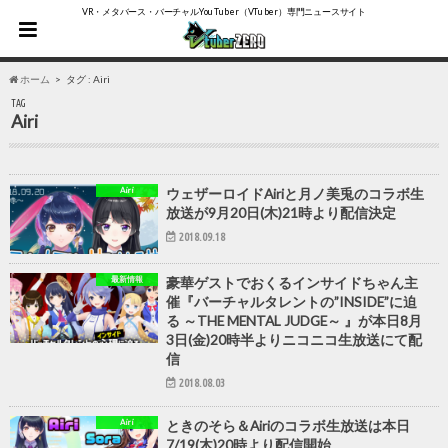
VR・メタバース・バーチャルYouTuber（VTuber）専門ニュースサイト
ホーム
タグ : Airi
TAG
Airi
Airi
ウェザーロイドAiriと月ノ美兎のコラボ生
放送が9月20日(木)21時より配信決定
2018.09.18
最新情報
豪華ゲストでおくるインサイドちゃん主
催『バーチャルタレントの”INSIDE”に迫
る ～THE MENTAL JUDGE～ 』が本日8月
3日(金)20時半よりニコニコ生放送にて配
信
2018.08.03
Airi
ときのそら＆Airiのコラボ生放送は本日
7/19(木)20時より配信開始