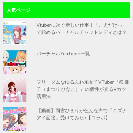
人気ページ
Vtuberに次ぐ新しい仕事！「こえだけっ」
で始めるバーチャルチャットレディとは？
バーチャルYouTuber一覧
フリーダムなゆるふわ系女子VTuber『祭 雛
子（まつり ひなこ）』の個性が光るVカツ
活用法
【動画】雨宮ひまりが色んな声で『キズナ
アイ面接』受けてみた♪【コラボ】