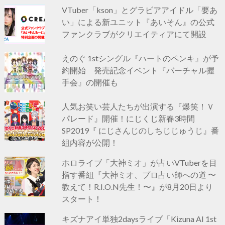
VTuber「kson」とグラビアアイドル「要あ
い」による新ユニット『あいそん』の公式
ファンクラブがクリエイティアにて開設
えのぐ 1stシングル『ハートのペンキ』が予
約開始 発売記念イベント『バーチャル握
手会』の開催も
人気お笑い芸人たちが出演する『爆笑！Ｖ
パレード』開催！にじくじ新春3時間
SP2019『 にじさんじのしちじじゅうじ』番
組内容が公開！
ホロライブ「大神ミオ」が占いVTuberを目
指す番組『大神ミオ、プロ占い師への道 〜
教えて！R.I.O.N先生！〜』が8月20日より
スタート！
キズナアイ単独2daysライブ「Kizuna AI 1st