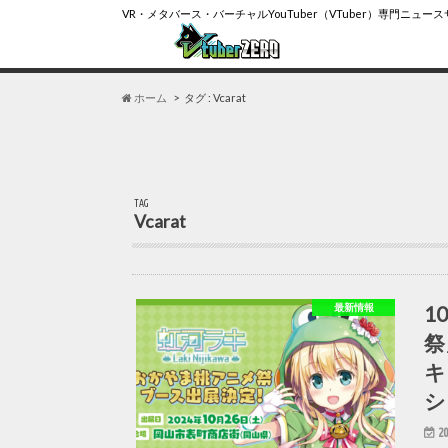
VR・メタバース・バーチャルYouTuber（VTuber）専門ニュー
ホーム
タグ : Vcarat
TAG
Vcarat
1
最新情報
祭
キ
シ
20