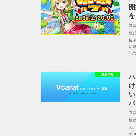
開
を
20
株
佐
活
記念
ハ
最新情報
け
い
バ
20
株
て
VT