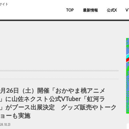
スサイト
TOP
最新情報
公式X
V
バ
V
0月26日（土）開催「おかやま桃アニメ
」に山佐ネクスト公式VTuber「虹河ラ
」がブース出展決定 グッズ販売やトーク
ョーも実施
24.10.23