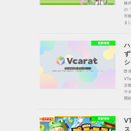
株
の
市
まし
ハ
最新情報
ず
シ
20
V
京
サポ
開始
V
最新情報
ス