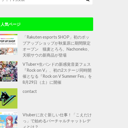
人気ページ
「Rakuten esports SHOP」初のポッ
プアップショップが秋葉原に期間限定
オープン 猫麦とろろ、Nachoneko、
天唄サウの新商品が登場
VTuber×生バンドの新感覚音楽フェス
『Rock on V』、初の2ステージ同時開
催となる『Rock on V Summer Fes』を
8月29日（土）に開催
contact
Vtuberに次ぐ新しい仕事！「こえだけ
っ」で始めるバーチャルチャットレデ
ィとは？