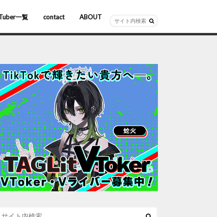
Tuber一覧
contact
ABOUT
ーチャルYouTuber
R/AR
ホロライブ
にじさんじ
ななしいんく
ぶいすぽっ！