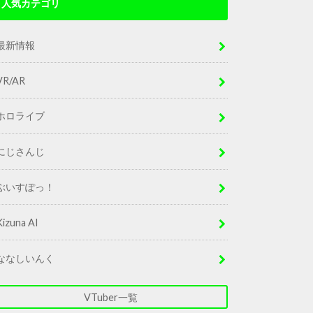
人気カテゴリ
最新情報
VR/AR
ホロライブ
にじさんじ
ぶいすぽっ！
Kizuna AI
ななしいんく
VTuber一覧