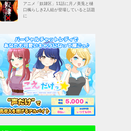
アニメ「奴隷区」11話に月ノ美兎と樋
口楓らしき2人組が登場していると話題
に