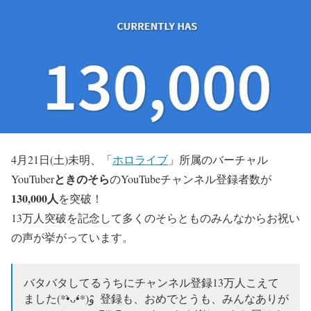
4月21日(土)未明、「
ホロライブ
」所属のバーチャル
ときのそら
YouTuber
のYouTubeチャンネル登録者数が
130,000人
を突破！
13万人突破を記念して多くのそらとものみんなからお祝い
の声が挙がっています。
バタバタしてるうちにチャンネル登録13万人こえて
ました(*•̀ᴗ•́*)و ̑̑ 登録も、おめでとうも、みんなありが