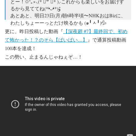
とー！✩°｡⋆⸜(* ॑꒳ ॑* )⸝これからも楽しいをお届けす
るから見ててね(*•̀ᴗ•́*)و ̑̑
あとあと、明日23日(月)朝6時半頃〜NHKおはBizに、
わたしちょーーっとだけ映るかも (๑╹ᆺ╹)💦
更に、昨日投稿した動画『
【深夜廻 #7】最終回で、初め
— ときのそら@23日(月)朝6時半頃NHKおはBizにち
て怖かった！？のそら【ばいばい…】
』で通算投稿動画
ょーーっとだけ映るかも (@tokino_sora)
2018年4月22
100本を達成！
日
この勢い、止まるんじゃねぇぞ…！