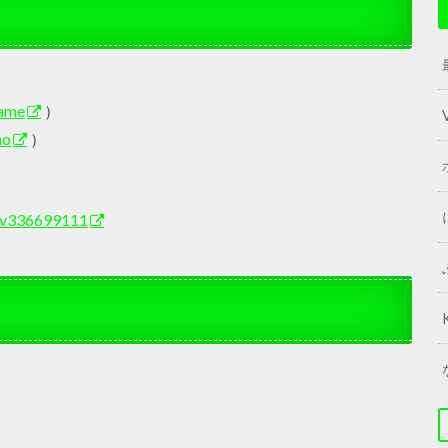
rame
）
mo
）
h/lv336699111