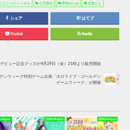
ニコニコチャンネル
公式番組
夢眠ゆらめ
栞鳳ぴよ
シェア
はてブ
Pocket
feedly
』デビュー記念グッズが4月29日（金）21時より販売開始
ールデンウィーク特別ゲーム企画「ホロライブ・ゴールデン
ゲームウィーク」が開催
 Project
ZERO Project
ZERO Project