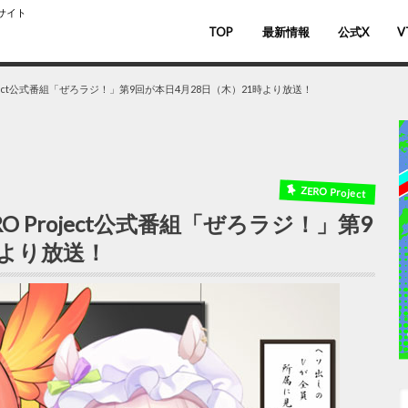
スサイト
TOP
最新情報
公式X
V
バ
V
ject公式番組「ぜろラジ！」第9回が本日4月28日（木）21時より放送！
ZERO Project
 Project公式番組「ぜろラジ！」第9
時より放送！