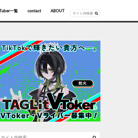
Tuber一覧
contact
ABOUT
ーチャルYouTuber
R/AR
ホロライブ
にじさんじ
ななしいんく
ぶいすぽっ！