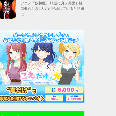
アニメ「奴隷区」11話に月ノ美兎と樋
口楓らしき2人組が登場していると話題
に