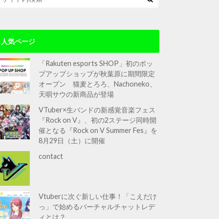
人気ページ
「Rakuten esports SHOP」初のポッ
プアップショップが秋葉原に期間限定
オープン 猫麦とろろ、Nachoneko、
天唄サウの新商品が登場
VTuber×生バンドの新感覚音楽フェス
『Rock on V』、初の2ステージ同時開
催となる『Rock on V Summer Fes』を
8月29日（土）に開催
contact
Vtuberに次ぐ新しい仕事！「こえだけ
っ」で始めるバーチャルチャットレデ
ィとは？