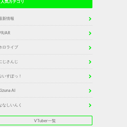
人気カテゴリ
最新情報
VR/AR
ホロライブ
にじさんじ
ぶいすぽっ！
Kizuna AI
ななしいんく
VTuber一覧