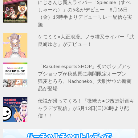
にじさんじ新人ライバー「Spieciale（すぺ
しゃーれ）」の5名がデビュー 8月16日
（金）19時半よりデビューリレー配信を実
施
ケモミミ×大正浪漫。ノラ猫又ライバー『武
良崎ゆき』がデビュー！
「Rakuten esports SHOP」初のポップアッ
プショップが秋葉原に期間限定オープン
猫麦とろろ、Nachoneko、天唄サウの新商
品が登場
伝説が帰ってくる！『微糖カ●ジ改造計画キ
ャラデザ配信』が5月13日(日)20時より配
信！！