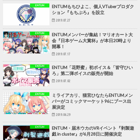
ENTUM
ENTUMもちひよこ、個人VTuberプロダク
ション『もちぷろ』を設立
2019.07.27
ENTUM
ENTUMメンバーが集結！マリオカート大
会『日本ゲーム大賞杯』が本日20時より
開幕！
2019.07.17
ENTUM
ENTUM「花野蜜」初ボイス＆「皆守ひい
ろ」第二弾ボイスの販売が開始
2019.07.02
ENTUM
ミライアカリ、猫宮ひなたらENTUMメン
バーがコミックマーケット96にブース出
展決定
2019.06.29
ENTUM
ENTUM・届木ウカのVRイベント『剥製遊
戯 in cluster』が6月28日に開催決定