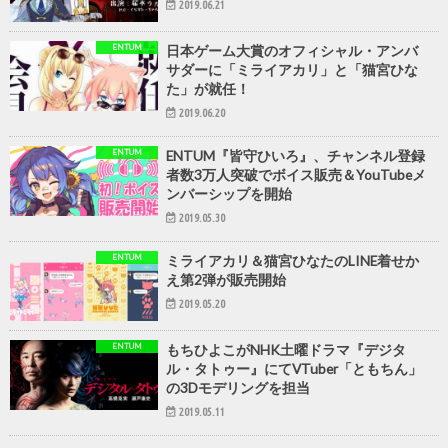
2019.06.21
ENTUM
日本ゲーム大賞のオフィシャル・アンバ
サダーに「ミライアカリ」と「猫宮ひな
た」が就任！
2019.06.20
ENTUM
ENTUM『皆守ひいろ』、チャンネル登録
者数3万人突破でボイス販売＆YouTubeメ
ンバーシップを開始
2019.05.30
ENTUM
ミライアカリ＆猫宮ひなたのLINE着せか
え第2弾が販売開始
2019.05.20
ENTUM
もちひよこがNHK土曜ドラマ『デジタ
ル・タトゥー』にてVTuber「ともちん」
の3Dモデリングを担当
2019.05.11