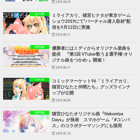
2019.09.29
ENTUM
ミライアカリ、猫宮ヒナタが東京ゲーム
ショウ2019にて”バーチャル潜入取材”配
信を9月12日に実施
2019.09.11
ENTUM
優勝者にはミディからオリジナル楽曲を
提供 『第1回 VTuber歌うま選手権-オリ
ジナル曲をつかめ-』開催！
2019.08.11
ENTUM
コミックマーケット96「ミライアカリ、
猫宮ひなたと仲間たち」グッズラインナ
ップが公開
2019.08.04
ENTUM
猫宮ひなたオリジナル曲『Nekomiya
Days』が発表 スマホゲーム「#コンパ
ス」のコラボテーマソングにも採用
2019.07.29