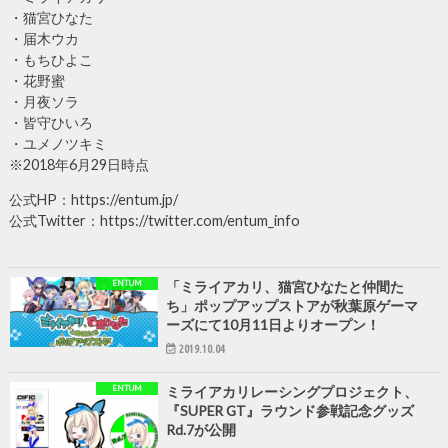
・猫宮ひなた
・届木ウカ
・もちひよこ
・花野蜜
・月夜ソラ
・皆守ひいろ
・ユメノツキミ
※2018年6月29日時点
公式HP：https://entum.jp/
公式Twitter：https://twitter.com/entum_info
ENTUM
「ミライアカリ、猫宮ひなたと仲間た
ち」ポップアップストアが秋葉原ゲーマ
ーズにて10月11日よりオープン！
2019.10.04
ENTUM
ミライアカリレーシングプロジェクト、
『SUPER GT』ラウンド参戦記念グッズ
Rd.7が公開